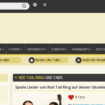
E +
COVERS +
UNTERRICHT +
ZUBEHÖR +
KOMMUNITY +
DISC
r tabs
Bester Uke Tabs
Wahl der Redak
RED TAIL RING
UKE TABS
Spiele Lieder von Red Tail Ring auf deiner Ukulel
0
Fans
(
Vereinigte staaten 