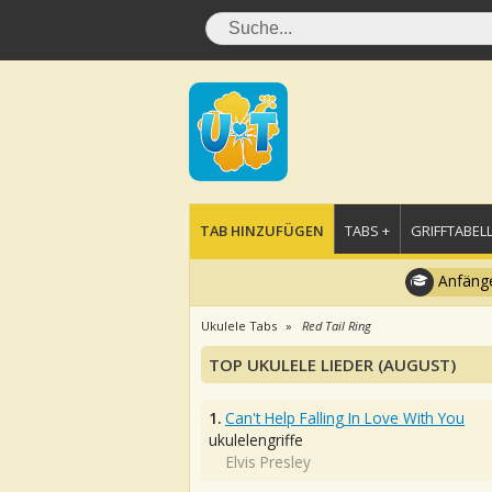
TAB HINZUFÜGEN
TABS +
GRIFFTABELL
Anfänge
Ukulele Tabs
Red Tail Ring
TOP UKULELE LIEDER (AUGUST)
1.
Can't Help Falling In Love With You
ukulelengriffe
Elvis Presley