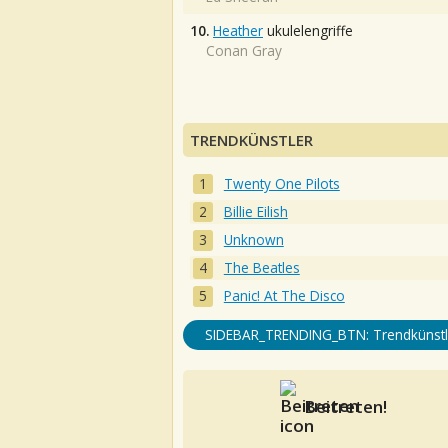
10.
Heather
ukulelengriffe
Conan Gray
TRENDKÜNSTLER
Twenty One Pilots
Billie Eilish
Unknown
The Beatles
Panic! At The Disco
SIDEBAR_TRENDING_BTN: Trendkünstl
Beitreten!