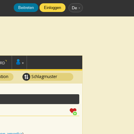
Beitreten
Einloggen
De
ORD
+
tion
Schlagmuster
e
von amerika
)