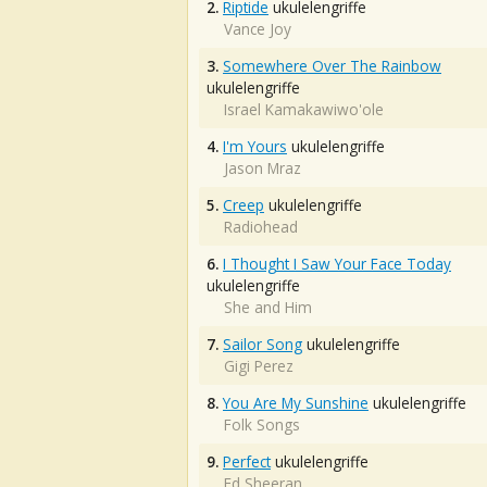
2.
Riptide
ukulelengriffe
Vance Joy
3.
Somewhere Over The Rainbow
ukulelengriffe
Israel Kamakawiwo'ole
4.
I'm Yours
ukulelengriffe
Jason Mraz
5.
Creep
ukulelengriffe
Radiohead
6.
I Thought I Saw Your Face Today
ukulelengriffe
She and Him
7.
Sailor Song
ukulelengriffe
Gigi Perez
8.
You Are My Sunshine
ukulelengriffe
Folk Songs
9.
Perfect
ukulelengriffe
Ed Sheeran