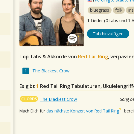
bluegrass
folk
in
1
Lieder (0 tabs und 1 
Tab hinzufügen
Top Tabs & Akkorde von
Red Tail Ring
, verpassen
The Blackest Crow
Es gibt
1
Red Tail Ring
Tabulaturen, Ukulelengriff
CHORDS
The Blackest Crow
Song b
Mach Dich für
das nächste Konzert von Red Tail Ring
bereit