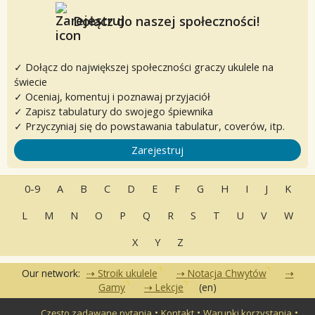
Dołącz do naszej społeczności!
✓ Dołącz do największej społeczności graczy ukulele na
świecie
✓ Oceniaj, komentuj i poznawaj przyjaciół
✓ Zapisz tabulatury do swojego śpiewnika
✓ Przyczyniaj się do powstawania tabulatur, coverów, itp.
Zarejestruj
0-9
A
B
C
D
E
F
G
H
I
J
K
L
M
N
O
P
Q
R
S
T
U
V
W
X
Y
Z
Our network:
Stroik ukulele
Notacja Chwytów
Gamy
Lekcje
(en)
•
•
•
Często zadawane pytania
Kontakt
Warunki korzystania