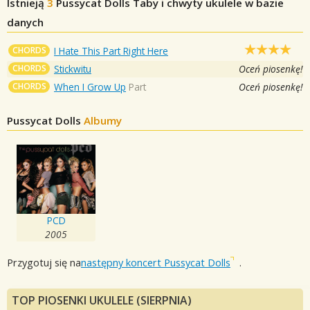
Istnieją
3
Pussycat Dolls
Taby i chwyty ukulele w bazie
danych
CHORDS
I Hate This Part Right Here
CHORDS
Stickwitu
Oceń piosenkę!
CHORDS
When I Grow Up
Part
Oceń piosenkę!
Pussycat Dolls
Albumy
PCD
2005
Przygotuj się na
następny koncert Pussycat Dolls
.
TOP PIOSENKI UKULELE (SIERPNIA)