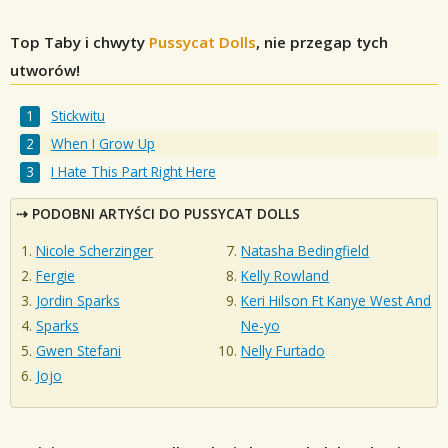
Top Taby i chwyty
Pussycat Dolls
, nie przegap tych
utworów!
Stickwitu
When I Grow Up
I Hate This Part Right Here
PODOBNI ARTYŚCI DO PUSSYCAT DOLLS
Nicole Scherzinger
Natasha Bedingfield
Fergie
Kelly Rowland
Jordin Sparks
Keri Hilson Ft Kanye West And
Sparks
Ne-yo
Gwen Stefani
Nelly Furtado
Jojo