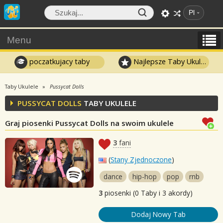
Pl
Menu
poczatkujacy taby
Najlepsze Taby Ukulele
Taby Ukulele
Pussycat Dolls
PUSSYCAT DOLLS
TABY UKULELE
Graj piosenki Pussycat Dolls na swoim ukulele
3
fani
(
Stany Zjednoczone
)
dance
hip-hop
pop
rnb
3
piosenki (0 Taby i 3 akordy)
Dodaj Nowy Tab