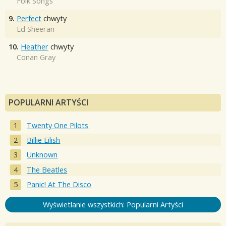
Folk Songs
9.
Perfect
chwyty
Ed Sheeran
10.
Heather
chwyty
Conan Gray
POPULARNI ARTYŚCI
Twenty One Pilots
Billie Eilish
Unknown
The Beatles
Panic! At The Disco
Wyświetlanie wszystkich: Popularni Artyści