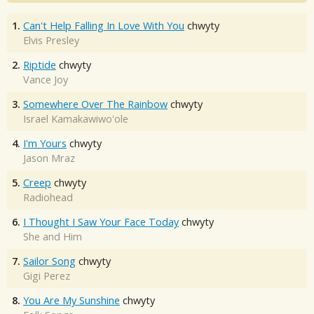
1.
Can't Help Falling In Love With You
chwyty
Elvis Presley
2.
Riptide
chwyty
Vance Joy
3.
Somewhere Over The Rainbow
chwyty
Israel Kamakawiwo'ole
4.
I'm Yours
chwyty
Jason Mraz
5.
Creep
chwyty
Radiohead
6.
I Thought I Saw Your Face Today
chwyty
She and Him
7.
Sailor Song
chwyty
Gigi Perez
8.
You Are My Sunshine
chwyty