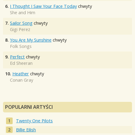
6.
I Thought I Saw Your Face Today
chwyty
She and Him
7.
Sailor Song
chwyty
Gigi Perez
8.
You Are My Sunshine
chwyty
Folk Songs
9.
Perfect
chwyty
Ed Sheeran
10.
Heather
chwyty
Conan Gray
POPULARNI ARTYŚCI
Twenty One Pilots
Billie Eilish