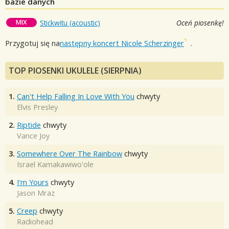
bazie danych
MIX
Stickwitu (acoustic)
Oceń piosenkę!
Przygotuj się na
następny koncert Nicole Scherzinger
.
TOP PIOSENKI UKULELE (SIERPNIA)
1.
Can't Help Falling In Love With You
chwyty
Elvis Presley
2.
Riptide
chwyty
Vance Joy
3.
Somewhere Over The Rainbow
chwyty
Israel Kamakawiwo'ole
4.
I'm Yours
chwyty
Jason Mraz
5.
Creep
chwyty
Radiohead