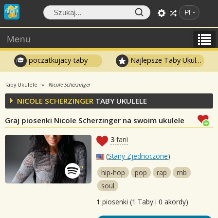
Pl
Menu
poczatkujacy taby
Najlepsze Taby Ukulele
Taby Ukulele
Nicole Scherzinger
NICOLE SCHERZINGER
TABY UKULELE
Graj piosenki Nicole Scherzinger na swoim ukulele
3
fani
(
Stany Zjednoczone
)
hip-hop
pop
rap
rnb
soul
1
piosenki (1 Taby i 0 akordy)