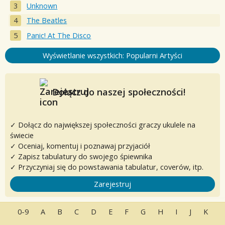
Unknown
The Beatles
Panic! At The Disco
Wyświetlanie wszystkich: Popularni Artyści
Dołącz do naszej społeczności!
✓ Dołącz do największej społeczności graczy ukulele na
świecie
✓ Oceniaj, komentuj i poznawaj przyjaciół
✓ Zapisz tabulatury do swojego śpiewnika
✓ Przyczyniaj się do powstawania tabulatur, coverów, itp.
Zarejestruj
0-9
A
B
C
D
E
F
G
H
I
J
K