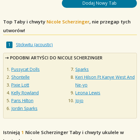
Dodaj Nowy Tab
Top Taby i chwyty
Nicole Scherzinger
, nie przegap tych
utworów!
Stickwitu (acoustic)
PODOBNI ARTYŚCI DO NICOLE SCHERZINGER
Pussycat Dolls
Sparks
Shontelle
Keri Hilson Ft Kanye West And
Pixie Lott
Ne-yo
Kelly Rowland
Leona Lewis
Paris Hilton
Jojo
Jordin Sparks
Istnieją
1
Nicole Scherzinger
Taby i chwyty ukulele w