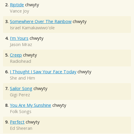
2.
Riptide
chwyty
Vance Joy
3.
Somewhere Over The Rainbow
chwyty
Israel Kamakawiwo'ole
4.
I'm Yours
chwyty
Jason Mraz
5.
Creep
chwyty
Radiohead
6.
I Thought I Saw Your Face Today
chwyty
She and Him
7.
Sailor Song
chwyty
Gigi Perez
8.
You Are My Sunshine
chwyty
Folk Songs
9.
Perfect
chwyty
Ed Sheeran