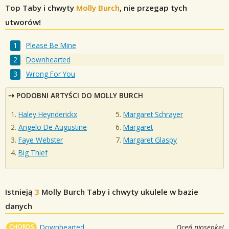
Top Taby i chwyty
Molly Burch
, nie przegap tych
utworów!
Please Be Mine
Downhearted
Wrong For You
PODOBNI ARTYŚCI DO MOLLY BURCH
Haley Heynderickx
Margaret Schrayer
Angelo De Augustine
Margaret
Faye Webster
Margaret Glaspy
Big Thief
Istnieją
3
Molly Burch
Taby i chwyty ukulele w bazie
danych
CHORDS
Downhearted
Oceń piosenkę!