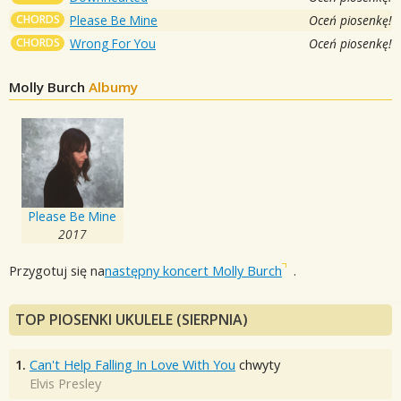
CHORDS
Please Be Mine
Oceń piosenkę!
CHORDS
Wrong For You
Oceń piosenkę!
Molly Burch
Albumy
Please Be Mine
2017
Przygotuj się na
następny koncert Molly Burch
.
TOP PIOSENKI UKULELE (SIERPNIA)
1.
Can't Help Falling In Love With You
chwyty
Elvis Presley