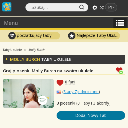
Pl
Menu
poczatkujacy taby
Najlepsze Taby Ukulele
Taby Ukulele
Molly Burch
MOLLY BURCH
TABY UKULELE
Graj piosenki Molly Burch na swoim ukulele
0
fani
(
Stany Zjednoczone
)
3
piosenki (0 Taby i 3 akordy)
Dodaj Nowy Tab