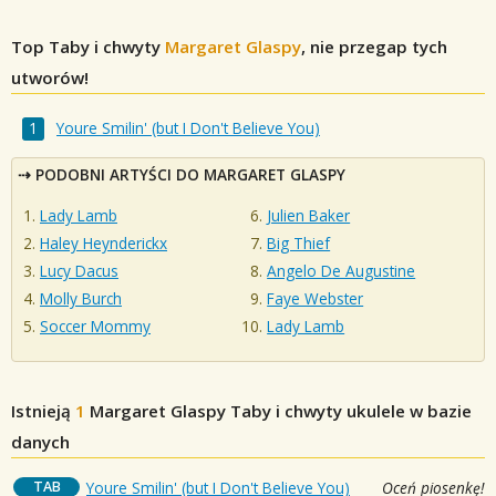
Top Taby i chwyty
Margaret Glaspy
, nie przegap tych
utworów!
Youre Smilin' (but I Don't Believe You)
PODOBNI ARTYŚCI DO MARGARET GLASPY
Lady Lamb
Julien Baker
Haley Heynderickx
Big Thief
Lucy Dacus
Angelo De Augustine
Molly Burch
Faye Webster
Soccer Mommy
Lady Lamb
Istnieją
1
Margaret Glaspy
Taby i chwyty ukulele w bazie
danych
TAB
Youre Smilin' (but I Don't Believe You)
Oceń piosenkę!