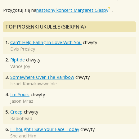
Przygotuj się na
następny koncert Margaret Glaspy
.
TOP PIOSENKI UKULELE (SIERPNIA)
1.
Can't Help Falling In Love With You
chwyty
Elvis Presley
2.
Riptide
chwyty
Vance Joy
3.
Somewhere Over The Rainbow
chwyty
Israel Kamakawiwo'ole
4.
I'm Yours
chwyty
Jason Mraz
5.
Creep
chwyty
Radiohead
6.
I Thought I Saw Your Face Today
chwyty
She and Him