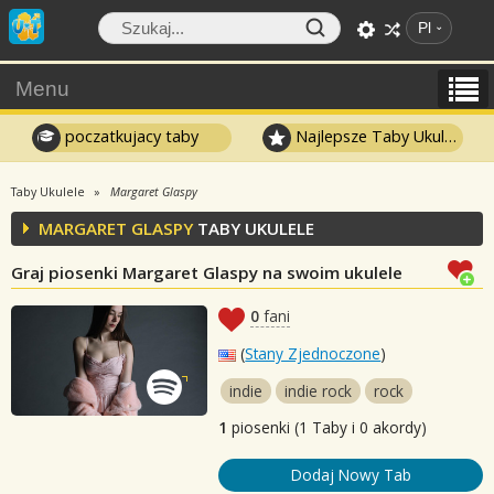
Pl
Menu
poczatkujacy taby
Najlepsze Taby Ukulele
Taby Ukulele
Margaret Glaspy
MARGARET GLASPY
TABY UKULELE
Graj piosenki Margaret Glaspy na swoim ukulele
0
fani
(
Stany Zjednoczone
)
indie
indie rock
rock
1
piosenki (1 Taby i 0 akordy)
Dodaj Nowy Tab