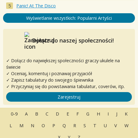
Panic! At The Disco
Wyświetlanie wszystkich: Popularni Artyści
Dołącz do naszej społeczności!
✓ Dołącz do największej społeczności graczy ukulele na
świecie
✓ Oceniaj, komentuj i poznawaj przyjaciół
✓ Zapisz tabulatury do swojego śpiewnika
✓ Przyczyniaj się do powstawania tabulatur, coverów, itp.
Zarejestruj
0-9
A
B
C
D
E
F
G
H
I
J
K
L
M
N
O
P
Q
R
S
T
U
V
W
X
Y
Z