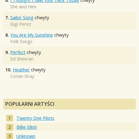
6.
I Thought I Saw Your Face Today
chwyty
She and Him
7.
Sailor Song
chwyty
Gigi Perez
8.
You Are My Sunshine
chwyty
Folk Songs
9.
Perfect
chwyty
Ed Sheeran
10.
Heather
chwyty
Conan Gray
POPULARNI ARTYŚCI
Twenty One Pilots
Billie Eilish
Unknown