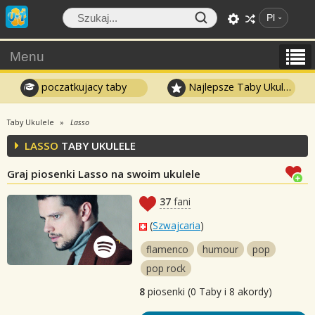
Pl
Menu
poczatkujacy taby
Najlepsze Taby Ukulele
Taby Ukulele
Lasso
LASSO
TABY UKULELE
Graj piosenki Lasso na swoim ukulele
37
fani
(
Szwajcaria
)
flamenco
humour
pop
pop rock
8
piosenki (0 Taby i 8 akordy)