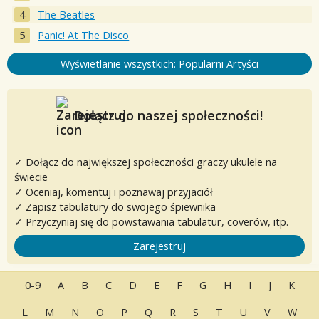
The Beatles
Panic! At The Disco
Wyświetlanie wszystkich: Popularni Artyści
Dołącz do naszej społeczności!
✓ Dołącz do największej społeczności graczy ukulele na
świecie
✓ Oceniaj, komentuj i poznawaj przyjaciół
✓ Zapisz tabulatury do swojego śpiewnika
✓ Przyczyniaj się do powstawania tabulatur, coverów, itp.
Zarejestruj
0-9
A
B
C
D
E
F
G
H
I
J
K
L
M
N
O
P
Q
R
S
T
U
V
W