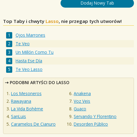
Dodaj Nowy Tab
Top Taby i chwyty
Lasso
, nie przegap tych utworów!
Ojos Marrones
Te Veo
Un Millón Como Tu
Hasta Ese Día
Te Veo Lasso
PODOBNI ARTYŚCI DO LASSO
Los Mesoneros
Anakena
Rawayana
Voz Veis
La Vida Bohème
Guaco
SanLuis
Servando Y Florentino
Caramelos De Cianuro
Desorden Público