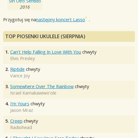
Sin Otro Sentido
2016
Przygotuj się na
następny koncert Lasso
.
TOP PIOSENKI UKULELE (SIERPNIA)
1.
Can't Help Falling In Love With You
chwyty
Elvis Presley
2.
Riptide
chwyty
Vance Joy
3.
Somewhere Over The Rainbow
chwyty
Israel Kamakawiwo'ole
4.
I'm Yours
chwyty
Jason Mraz
5.
Creep
chwyty
Radiohead