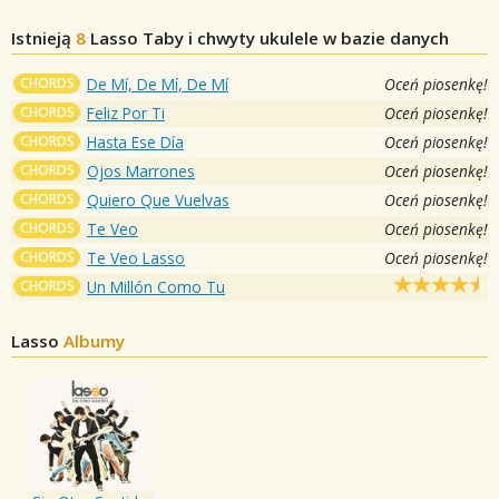
Istnieją
8
Lasso
Taby i chwyty ukulele w bazie danych
CHORDS
De Mí, De Mí, De Mí
Oceń piosenkę!
CHORDS
Feliz Por Ti
Oceń piosenkę!
CHORDS
Hasta Ese Día
Oceń piosenkę!
CHORDS
Ojos Marrones
Oceń piosenkę!
CHORDS
Quiero Que Vuelvas
Oceń piosenkę!
CHORDS
Te Veo
Oceń piosenkę!
CHORDS
Te Veo Lasso
Oceń piosenkę!
CHORDS
Un Millón Como Tu
Lasso
Albumy