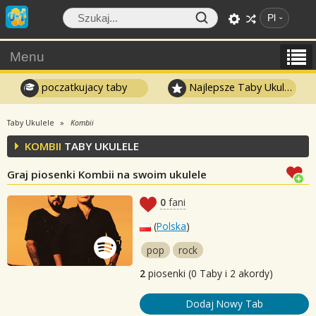
Pl
Menu
poczatkujacy taby
Najlepsze Taby Ukulele
Taby Ukulele
Kombii
KOMBII
TABY UKULELE
Graj piosenki Kombii na swoim ukulele
0
fani
(
Polska
)
pop
rock
2
piosenki (0 Taby i 2 akordy)
Dodaj Nowy Tab