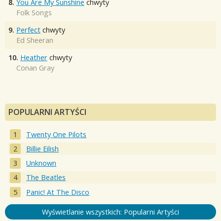
8.
You Are My Sunshine
chwyty
Folk Songs
9.
Perfect
chwyty
Ed Sheeran
10.
Heather
chwyty
Conan Gray
POPULARNI ARTYŚCI
Twenty One Pilots
Billie Eilish
Unknown
The Beatles
Panic! At The Disco
Wyświetlanie wszystkich: Popularni Artyści