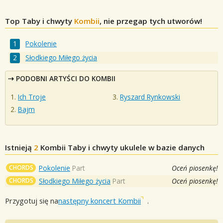
Top Taby i chwyty
Kombii
, nie przegap tych utworów!
Pokolenie
Słodkiego Miłego życia
PODOBNI ARTYŚCI DO KOMBII
Ich Troje
Ryszard Rynkowski
Bajm
Istnieją
2
Kombii
Taby i chwyty ukulele w bazie danych
CHORDS
Pokolenie
Part
Oceń piosenkę!
CHORDS
Słodkiego Miłego życia
Part
Oceń piosenkę!
Przygotuj się na
następny koncert Kombii
.