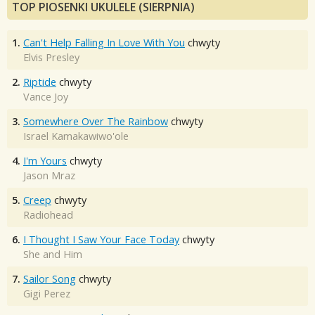
TOP PIOSENKI UKULELE (SIERPNIA)
1.
Can't Help Falling In Love With You
chwyty
Elvis Presley
2.
Riptide
chwyty
Vance Joy
3.
Somewhere Over The Rainbow
chwyty
Israel Kamakawiwo'ole
4.
I'm Yours
chwyty
Jason Mraz
5.
Creep
chwyty
Radiohead
6.
I Thought I Saw Your Face Today
chwyty
She and Him
7.
Sailor Song
chwyty
Gigi Perez