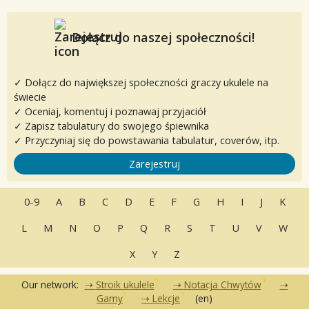
Dołącz do naszej społeczności!
✓ Dołącz do największej społeczności graczy ukulele na
świecie
✓ Oceniaj, komentuj i poznawaj przyjaciół
✓ Zapisz tabulatury do swojego śpiewnika
✓ Przyczyniaj się do powstawania tabulatur, coverów, itp.
Zarejestruj
0-9
A
B
C
D
E
F
G
H
I
J
K
L
M
N
O
P
Q
R
S
T
U
V
W
X
Y
Z
Our network:
Stroik ukulele
Notacja Chwytów
Gamy
Lekcje
(en)