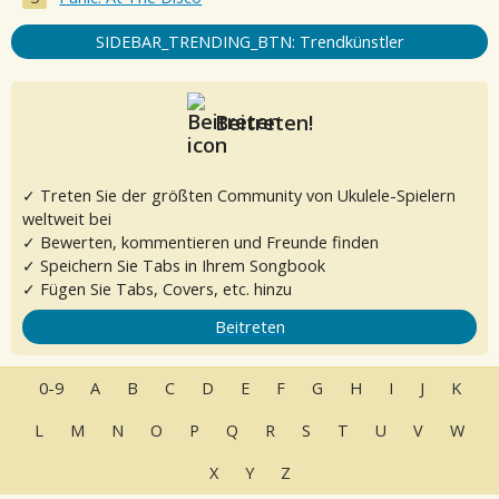
SIDEBAR_TRENDING_BTN: Trendkünstler
Beitreten!
✓ Treten Sie der größten Community von Ukulele-Spielern
weltweit bei
✓ Bewerten, kommentieren und Freunde finden
✓ Speichern Sie Tabs in Ihrem Songbook
✓ Fügen Sie Tabs, Covers, etc. hinzu
Beitreten
0-9
A
B
C
D
E
F
G
H
I
J
K
L
M
N
O
P
Q
R
S
T
U
V
W
X
Y
Z