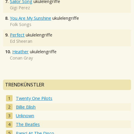
7.
Sailor Song
ukulelengriffe
Gigi Perez
8.
You Are My Sunshine
ukulelengriffe
Folk Songs
9.
Perfect
ukulelengriffe
Ed Sheeran
10.
Heather
ukulelengriffe
Conan Gray
TRENDKÜNSTLER
Twenty One Pilots
Billie Eilish
Unknown
The Beatles
Panic! At The Disco