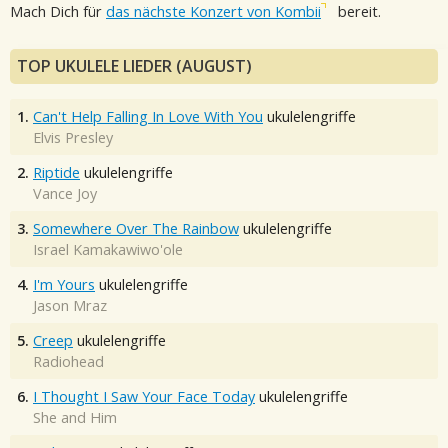
Mach Dich für
das nächste Konzert von Kombii
bereit.
TOP UKULELE LIEDER (AUGUST)
1.
Can't Help Falling In Love With You
ukulelengriffe
Elvis Presley
2.
Riptide
ukulelengriffe
Vance Joy
3.
Somewhere Over The Rainbow
ukulelengriffe
Israel Kamakawiwo'ole
4.
I'm Yours
ukulelengriffe
Jason Mraz
5.
Creep
ukulelengriffe
Radiohead
6.
I Thought I Saw Your Face Today
ukulelengriffe
She and Him