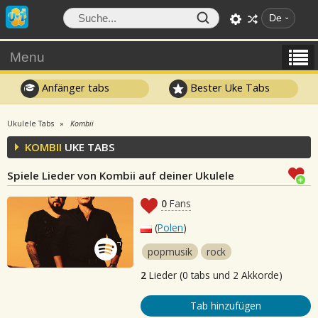
De
Menu
Anfänger tabs
Bester Uke Tabs
Ukulele Tabs
Kombii
KOMBII
UKE TABS
Spiele Lieder von Kombii auf deiner Ukulele
0
Fans
(
Polen
)
popmusik
rock
2
Lieder (0 tabs und 2 Akkorde)
Tab hinzufügen