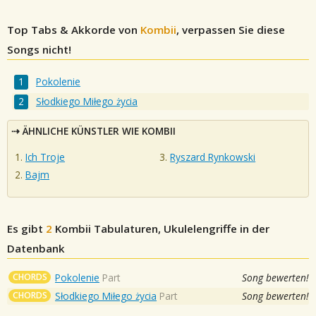
Top Tabs & Akkorde von
Kombii
, verpassen Sie diese
Songs nicht!
Pokolenie
Słodkiego Miłego życia
ÄHNLICHE KÜNSTLER WIE KOMBII
Ich Troje
Ryszard Rynkowski
Bajm
Es gibt
2
Kombii
Tabulaturen, Ukulelengriffe in der
Datenbank
CHORDS
Pokolenie
Part
Song bewerten!
CHORDS
Słodkiego Miłego życia
Part
Song bewerten!