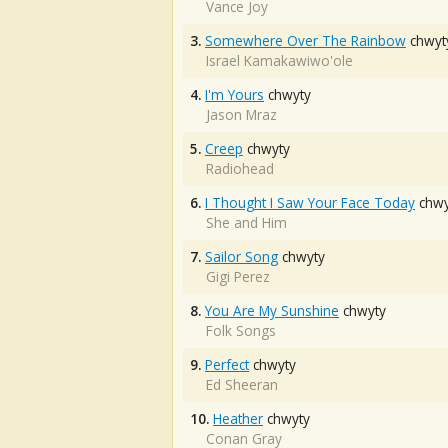
Vance Joy
3.
Somewhere Over The Rainbow
chwyt
Israel Kamakawiwo'ole
4.
I'm Yours
chwyty
Jason Mraz
5.
Creep
chwyty
Radiohead
6.
I Thought I Saw Your Face Today
chwy
She and Him
7.
Sailor Song
chwyty
Gigi Perez
8.
You Are My Sunshine
chwyty
Folk Songs
9.
Perfect
chwyty
Ed Sheeran
10.
Heather
chwyty
Conan Gray