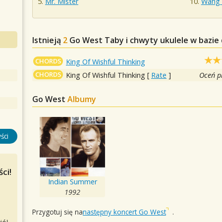
Mr. Mister
Wang 
Istnieją
2
Go West
Taby i chwyty ukulele w bazie
CHORDS
King Of Wishful Thinking
CHORDS
King Of Wishful Thinking
[
Rate
]
Oceń p
Go West
Albumy
ści
ci!
Indian Summer
1992
Przygotuj się na
następny koncert Go West
.