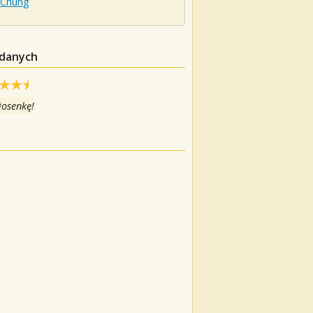
Chung
 danych
iosenkę!