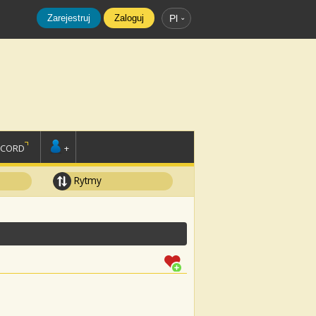
Zarejestruj
Zaloguj
Pl
SCORD
+
Rytmy