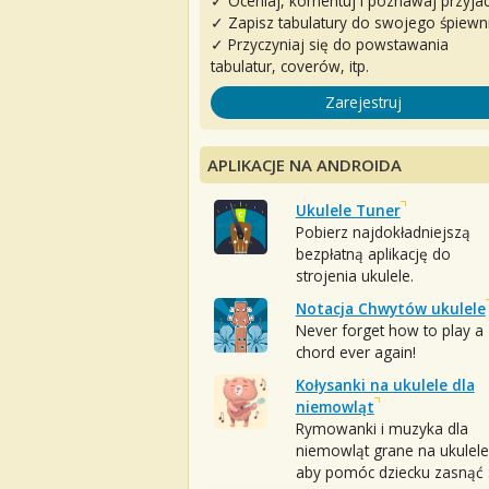
✓ Oceniaj, komentuj i poznawaj przyjac
✓ Zapisz tabulatury do swojego śpiewn
✓ Przyczyniaj się do powstawania
tabulatur, coverów, itp.
Zarejestruj
APLIKACJE NA ANDROIDA
Ukulele Tuner
Pobierz najdokładniejszą
bezpłatną aplikację do
strojenia ukulele.
Notacja Chwytów ukulele
Never forget how to play a
chord ever again!
Kołysanki na ukulele dla
niemowląt
Rymowanki i muzyka dla
niemowląt grane na ukulele
aby pomóc dziecku zasnąć :