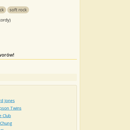
ck
soft rock
kordy)
tworów!
d Jones
son Twins
e Club
 Chung