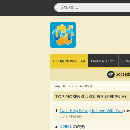
DODAJ NOWY TAB
TABULATURY +
CHWY
poczatk
Taby Ukulele
Go West
TOP PIOSENKI UKULELE (SIERPNIA)
1.
Can't Help Falling In Love With You
chw
Elvis Presley
2.
Riptide
chwyty