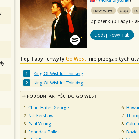
new wave
pop
ro
y
2
piosenki (0 Taby i 2 a
Dodaj Nowy Tab
Top Taby i chwyty
Go West
, nie przegap tych u
ty
King Of Wishful Thinking
King Of Wishful Thinking
PODOBNI ARTYŚCI DO GO WEST
Chad Hates George
Howar
Nik Kershaw
Thomp
Paul Young
Cultur
Spandau Ballet
David