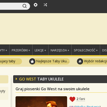
TY +
PRZERÓBKI +
LEKCJE +
NARZĘDZIA +
SPOŁECZNOŚĆ +
DI
ujacy taby
Najlepsze Taby Ukulele
Wybór redakcji
GO WEST
TABY UKULELE
Graj piosenki Go West na swoim ukulele
yty
2
fani
(
Wielka Brytania
)