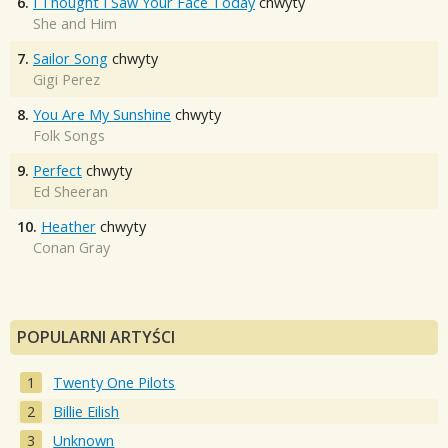
6.
I Thought I Saw Your Face Today
chwyty
She and Him
7.
Sailor Song
chwyty
Gigi Perez
8.
You Are My Sunshine
chwyty
Folk Songs
9.
Perfect
chwyty
Ed Sheeran
10.
Heather
chwyty
Conan Gray
POPULARNI ARTYŚCI
Twenty One Pilots
Billie Eilish
Unknown