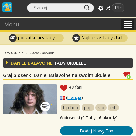
Pl
Menu
poczatkujacy taby
Najlepsze Taby Ukulele
Taby Ukulele
Daniel Balavoine
DANIEL BALAVOINE
TABY UKULELE
Graj piosenki Daniel Balavoine na swoim ukulele
48
fani
(
Francja
)
hip-hop
pop
rap
rnb
6
piosenki (0 Taby i 6 akordy)
Dodaj Nowy Tab