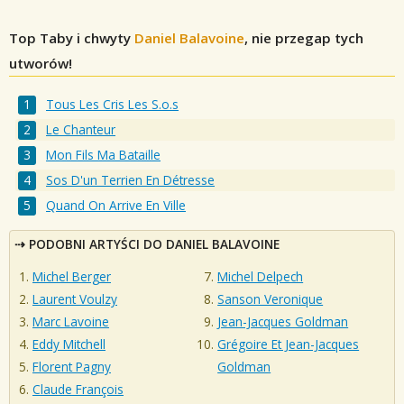
Top Taby i chwyty
Daniel Balavoine
, nie przegap tych
utworów!
Tous Les Cris Les S.o.s
Le Chanteur
Mon Fils Ma Bataille
Sos D'un Terrien En Détresse
Quand On Arrive En Ville
PODOBNI ARTYŚCI DO DANIEL BALAVOINE
Michel Berger
Michel Delpech
Laurent Voulzy
Sanson Veronique
Marc Lavoine
Jean-Jacques Goldman
Eddy Mitchell
Grégoire Et Jean-Jacques
Florent Pagny
Goldman
Claude François