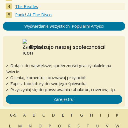
The Beatles
Panic! At The Disco
Wyświetlanie wszystkich: Popularni Artyści
Dołącz do naszej społeczności!
✓ Dołącz do największej społeczności graczy ukulele na
świecie
✓ Oceniaj, komentuj i poznawaj przyjaciół
✓ Zapisz tabulatury do swojego śpiewnika
✓ Przyczyniaj się do powstawania tabulatur, coverów, itp.
Zarejestruj
0-9
A
B
C
D
E
F
G
H
I
J
K
L
M
N
O
P
Q
R
S
T
U
V
W