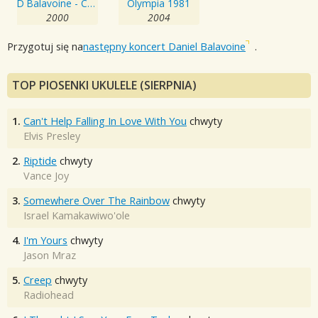
D Balavoine - CD Story
Olympia 1981
2000
2004
Przygotuj się na
następny koncert Daniel Balavoine
.
TOP PIOSENKI UKULELE (SIERPNIA)
1.
Can't Help Falling In Love With You
chwyty
Elvis Presley
2.
Riptide
chwyty
Vance Joy
3.
Somewhere Over The Rainbow
chwyty
Israel Kamakawiwo'ole
4.
I'm Yours
chwyty
Jason Mraz
5.
Creep
chwyty
Radiohead