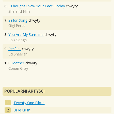
6.
I Thought I Saw Your Face Today
chwyty
She and Him
7.
Sailor Song
chwyty
Gigi Perez
8.
You Are My Sunshine
chwyty
Folk Songs
9.
Perfect
chwyty
Ed Sheeran
10.
Heather
chwyty
Conan Gray
POPULARNI ARTYŚCI
Twenty One Pilots
Billie Eilish