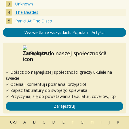
Unknown
The Beatles
Panic! At The Disco
Wyświetlanie wszystkich: Popularni Artyści
Dołącz do naszej społeczności!
✓ Dołącz do największej społeczności graczy ukulele na
świecie
✓ Oceniaj, komentuj i poznawaj przyjaciół
✓ Zapisz tabulatury do swojego śpiewnika
✓ Przyczyniaj się do powstawania tabulatur, coverów, itp.
Zarejestruj
0-9
A
B
C
D
E
F
G
H
I
J
K