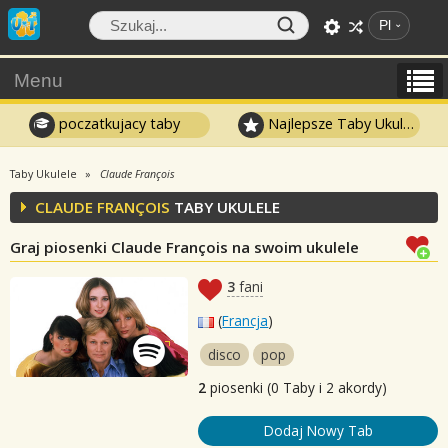
Pl
Menu
poczatkujacy taby
Najlepsze Taby Ukulele
Taby Ukulele
Claude François
CLAUDE FRANÇOIS
TABY UKULELE
Graj piosenki Claude François na swoim ukulele
3
fani
(
Francja
)
disco
pop
2
piosenki (0 Taby i 2 akordy)
Dodaj Nowy Tab