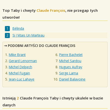
Top Taby i chwyty
Claude François
, nie przegap tych
utworów!
Bélinda
Si J'étais Un Marteau
PODOBNI ARTYŚCI DO CLAUDE FRANÇOIS
Mike Brant
Pierre Bachelet
Gerard Lenorman
Michel Sardou
Michel Delpech
Hugues Aufray
Michel Fugain
Serge Lama
Jean‐Luc Lahaye
Daniel Balavoine
Istnieją
2
Claude François
Taby i chwyty ukulele w bazie
danych