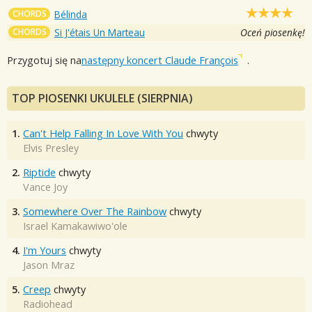
CHORDS
Bélinda
CHORDS
Si J'étais Un Marteau
Oceń piosenkę!
Przygotuj się na
następny koncert Claude François
.
TOP PIOSENKI UKULELE (SIERPNIA)
1.
Can't Help Falling In Love With You
chwyty
Elvis Presley
2.
Riptide
chwyty
Vance Joy
3.
Somewhere Over The Rainbow
chwyty
Israel Kamakawiwo'ole
4.
I'm Yours
chwyty
Jason Mraz
5.
Creep
chwyty
Radiohead