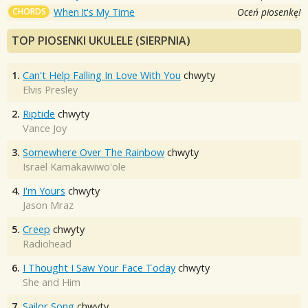
CHORDS
When It's My Time
Oceń piosenkę!
TOP PIOSENKI UKULELE (SIERPNIA)
1.
Can't Help Falling In Love With You
chwyty
Elvis Presley
2.
Riptide
chwyty
Vance Joy
3.
Somewhere Over The Rainbow
chwyty
Israel Kamakawiwo'ole
4.
I'm Yours
chwyty
Jason Mraz
5.
Creep
chwyty
Radiohead
6.
I Thought I Saw Your Face Today
chwyty
She and Him
7.
Sailor Song
chwyty