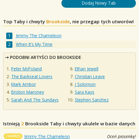
Dodaj Nowy Tab
Top Taby i chwyty
Brookside
, nie przegap tych utworów!
Jimmy The Chameleon
When It's My Time
PODOBNI ARTYŚCI DO BROOKSIDE
Peter McPoland
Ethan Jewell
The Backseat Lovers
Christian Leave
Mark Ambor
J Solomon
Briston Maroney
Sara Kays
Sarah And The Sundays
Stephen Sanchez
Istnieją
2
Brookside
Taby i chwyty ukulele w bazie danych
CHORDS
Jimmy The Chameleon
Oceń piosenkę!