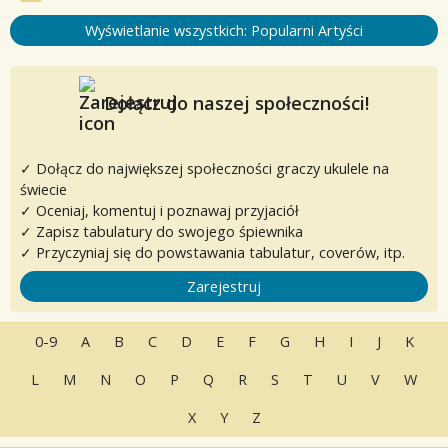
Wyświetlanie wszystkich: Popularni Artyści
Dołącz do naszej społeczności!
✓ Dołącz do największej społeczności graczy ukulele na
świecie
✓ Oceniaj, komentuj i poznawaj przyjaciół
✓ Zapisz tabulatury do swojego śpiewnika
✓ Przyczyniaj się do powstawania tabulatur, coverów, itp.
Zarejestruj
0-9
A
B
C
D
E
F
G
H
I
J
K
L
M
N
O
P
Q
R
S
T
U
V
W
X
Y
Z