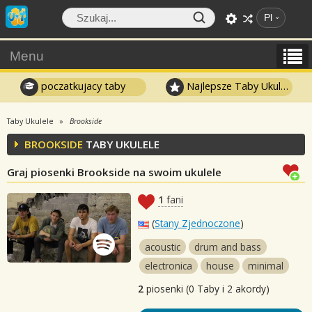
Pl
Menu
poczatkujacy taby
Najlepsze Taby Ukulele
Taby Ukulele
Brookside
BROOKSIDE
TABY UKULELE
Graj piosenki Brookside na swoim ukulele
1
fani
(
Stany Zjednoczone
)
acoustic
drum and bass
electronica
house
minimal
2
piosenki (0 Taby i 2 akordy)