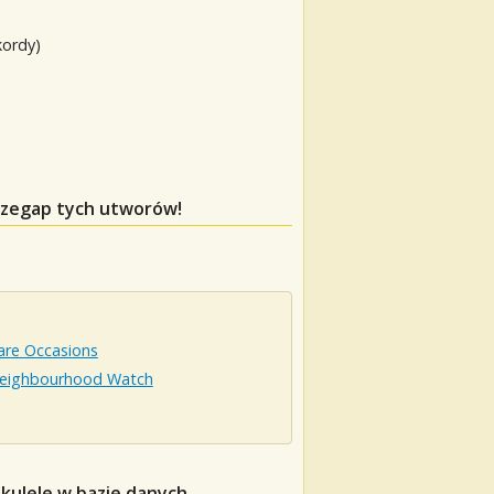
kordy)
przegap tych utworów!
are Occasions
eighbourhood Watch
kulele w bazie danych