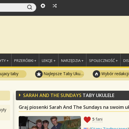
TY +
PRZERÓBKI +
LEKCJE +
NARZĘDZIA +
SPOŁECZNOŚĆ +
DI
ujacy taby
Najlepsze Taby Ukulele
Wybór redakcji
SARAH AND THE SUNDAYS
TABY UKULELE
Graj piosenki Sarah And The Sundays na swoim u
yty
5
fani
(
Stany Zjednoczone
)