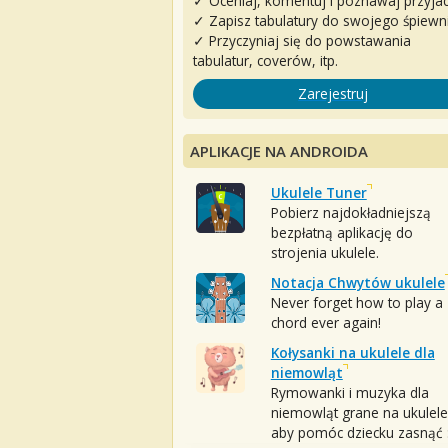
✓ Oceniaj, komentuj i poznawaj przyjac
✓ Zapisz tabulatury do swojego śpiewn
✓ Przyczyniaj się do powstawania
tabulatur, coverów, itp.
Zarejestruj
APLIKACJE NA ANDROIDA
Ukulele Tuner
Pobierz najdokładniejszą
bezpłatną aplikację do
strojenia ukulele.
Notacja Chwytów ukulele
Never forget how to play a
chord ever again!
Kołysanki na ukulele dla
niemowląt
Rymowanki i muzyka dla
niemowląt grane na ukulele
aby pomóc dziecku zasnąć :