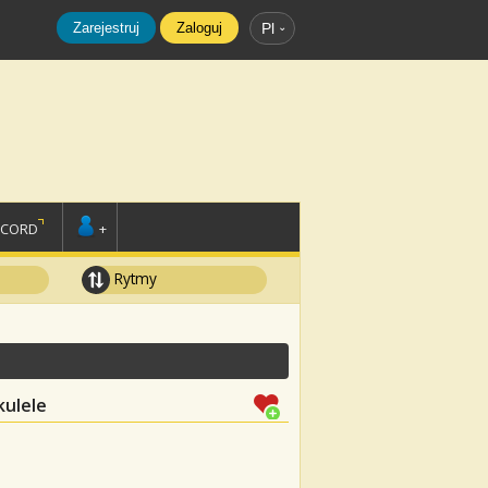
Zarejestruj
Zaloguj
Pl
SCORD
+
Rytmy
kulele