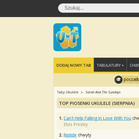
DODAJ NOWY TAB
TABULATURY +
CHWY
poczatk
Taby Ukulele
Sarah And The Sundays
TOP PIOSENKI UKULELE (SIERPNIA)
1.
Can't Help Falling In Love With You
chw
Elvis Presley
2.
Riptide
chwyty