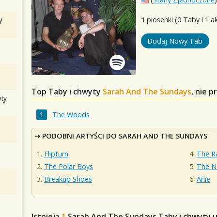
y
1
piosenki (0 Taby i 1 a
Dodaj Nowy Tab
Top Taby i chwyty
Sarah And The Sundays
, nie 
ty
The Woods
PODOBNI ARTYŚCI DO SARAH AND THE SUNDAYS
Flipturn
The R
The Polar Boys
The N
Breakup Shoes
Arlie
Istnieją
1
Sarah And The Sundays
Taby i chwyty u