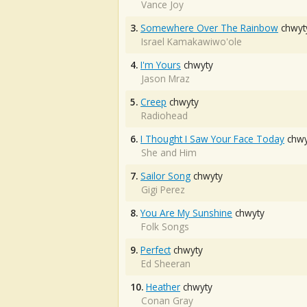
Vance Joy
3.
Somewhere Over The Rainbow
chwyt
Israel Kamakawiwo'ole
4.
I'm Yours
chwyty
Jason Mraz
5.
Creep
chwyty
Radiohead
6.
I Thought I Saw Your Face Today
chwy
She and Him
7.
Sailor Song
chwyty
Gigi Perez
8.
You Are My Sunshine
chwyty
Folk Songs
9.
Perfect
chwyty
Ed Sheeran
10.
Heather
chwyty
Conan Gray