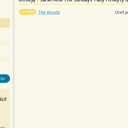
CHORDS
The Woods
Oceń p
ści
ci!