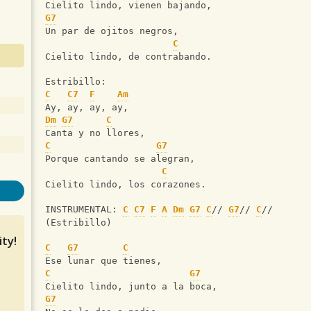
Cielito lindo, vienen bajando,
G7
Un par de ojitos negros,
C
Cielito lindo, de contrabando.
Estribillo:
C
C7
F
Am
Ay, ay, ay, ay,
Dm
G7
C
Canta y no llores,
C
G7
Porque cantando se alegran,
C
Cielito lindo, los corazones.
INSTRUMENTAL: 
C
C7
F
A
Dm
G7
C
// 
G7
// 
C
//
(Estribillo)
ty!
C
G7
C
Ese lunar que tienes,
C
G7
Cielito lindo, junto a la boca,
G7