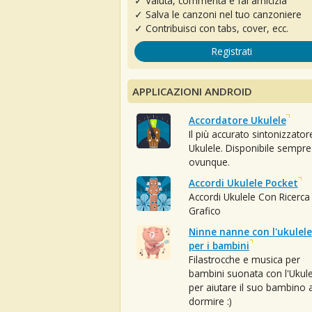
✓ Valuta, commenta e fai amicizia
✓ Salva le canzoni nel tuo canzoniere
✓ Contribuisci con tabs, cover, ecc.
Registrati
APPLICAZIONI ANDROID
Accordatore Ukulele
Il più accurato sintonizzator
Ukulele. Disponibile sempre
ovunque.
Accordi Ukulele Pocket
Accordi Ukulele Con Ricerca
Grafico
Ninne nanne con l'ukulele
per i bambini
Filastrocche e musica per
bambini suonata con l'Ukule
per aiutare il suo bambino 
dormire :)