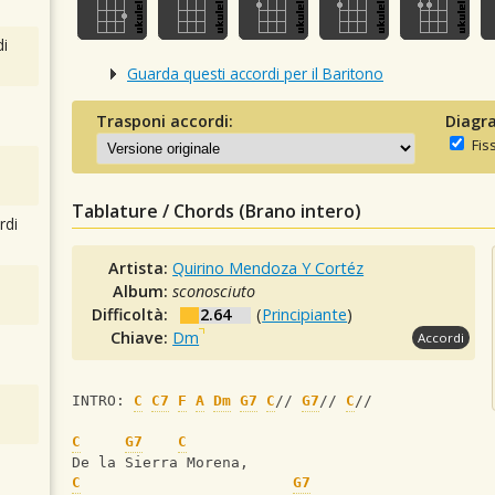
i
Guarda questi accordi per il Baritono
Trasponi accordi:
Diagra
Fis
Tablature / Chords (Brano intero)
rdi
Artista:
Quirino Mendoza Y Cortéz
Album:
sconosciuto
Difficoltà:
2.64
(
Principiante
)
Chiave:
Dm
Accordi
INTRO: 
C
C7
F
A
Dm
G7
C
// 
G7
// 
C
//
C
G7
C
De la Sierra Morena,
C
G7