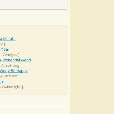
a Matata
ey
]
Y Sal
ta Venegas
]
A Wonderful World
s Armstrong
]
 Worry Be Happy
y Mcferrin
]
ujah
s Wainwright
]