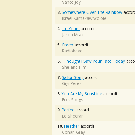
Vance Joy
3.
Somewhere Over The Rainbow
accord
Israel Kamakawiwo'ole
4.
I'm Yours
accordi
Jason Mraz
5.
Creep
accordi
Radiohead
6.
I Thought I Saw Your Face Today
acco
She and Him
7.
Sailor Song
accordi
Gigi Perez
8.
You Are My Sunshine
accordi
Folk Songs
9.
Perfect
accordi
Ed Sheeran
10.
Heather
accordi
Conan Gray