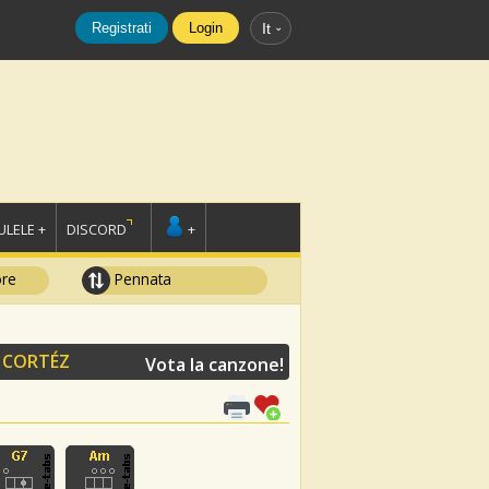
Registrati
Login
It
LELE +
DISCORD
+
ore
Pennata
 CORTÉZ
Vota la canzone!