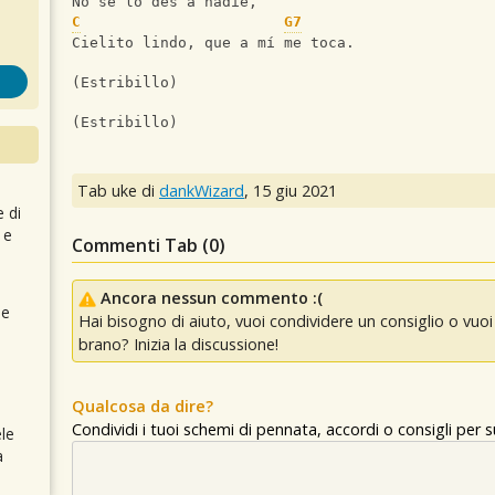
No se lo des a nadie,
C
G7
Cielito lindo, que a mí me toca.
(Estribillo)
(Estribillo)
Tab uke di
dankWizard
,
15 giu 2021
e di
 e
Commenti Tab (
0
)
Ancora nessun commento :(
 e
Hai bisogno di aiuto, vuoi condividere un consiglio o vu
brano? Inizia la discussione!
Qualcosa da dire?
Condividi i tuoi schemi di pennata, accordi o consigli per
le
a