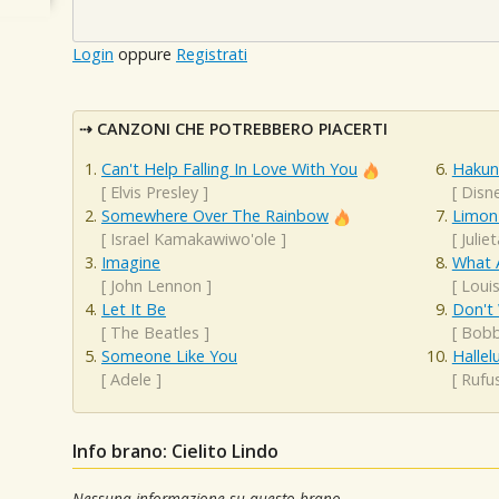
Login
oppure
Registrati
CANZONI CHE POTREBBERO PIACERTI
Can't Help Falling In Love With You
Hakun
[
Elvis Presley
]
[
Disn
Somewhere Over The Rainbow
Limon 
[
Israel Kamakawiwo'ole
]
[
Julie
Imagine
What 
[
John Lennon
]
[
Loui
Let It Be
Don't
[
The Beatles
]
[
Bobb
Someone Like You
Hallel
[
Adele
]
[
Rufu
Info brano: Cielito Lindo
Nessuna informazione su questo brano.