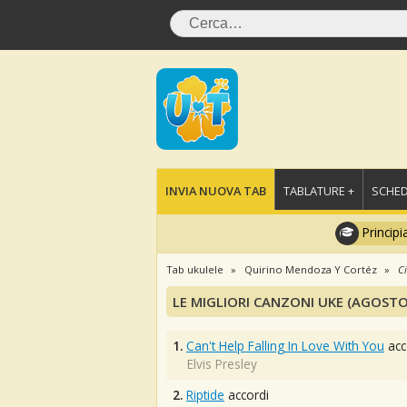
INVIA NUOVA TAB
TABLATURE +
SCHED
Principi
Tab ukulele
Quirino Mendoza Y Cortéz
Ci
LE MIGLIORI CANZONI UKE (AGOSTO
1.
Can't Help Falling In Love With You
acc
Elvis Presley
2.
Riptide
accordi