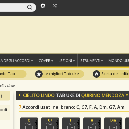
A DEGLI ACCORDI +
COVER +
LEZIONI +
STRUMENTI +
MONDO UKU
ante Tab
Le migliori Tab uke
Scelta dell'edit
elito Lindo
CIELITO LINDO
TAB UKE DI
QUIRINO MENDOZA Y
)
7
Accordi usati nel brano
: C, C7, F, A, Dm, G7, Am
ordi