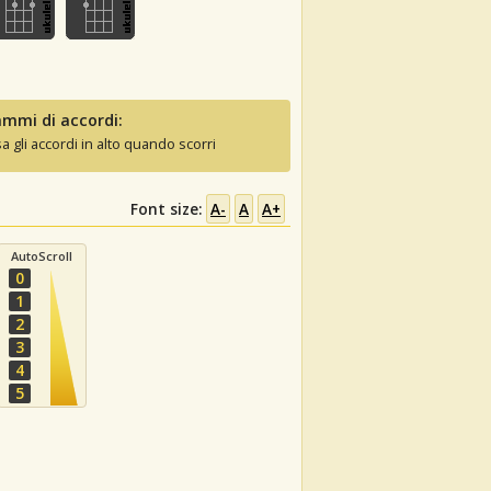
mmi di accordi:
sa gli accordi in alto quando scorri
Font size:
A-
A
A+
AutoScroll
0
1
2
3
4
5