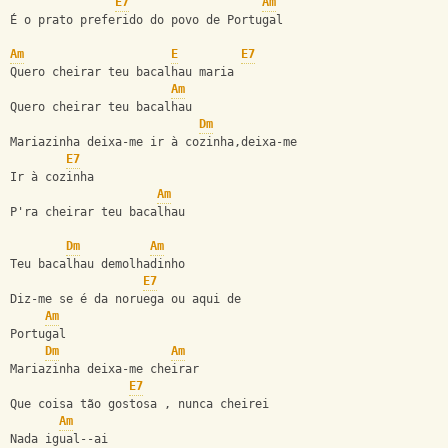
E7
Am
É o prato preferido do povo de Portugal
Am
E
E7
Quero cheirar teu bacalhau maria
Am
Quero cheirar teu bacalhau
Dm
Mariazinha deixa-me ir à cozinha,deixa-me 
E7
Ir à cozinha
Am
P'ra cheirar teu bacalhau
Dm
Am
Teu bacalhau demolhadinho
E7
Diz-me se é da noruega ou aqui de 
Am
Portugal
Dm
Am
Mariazinha deixa-me cheirar
E7
Que coisa tão gostosa , nunca cheirei 
Am
Nada igual--ai