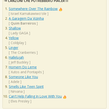
CANZONI CHE POTREBBERO PIACERTI
Somewhere Over The Rainbow
[
Israel Kamakawiwo'ole
]
A Garagem Da Vizinha
[
Quim Barreiros
]
Shallow
[
Lady GAGA
]
Yellow
[
Coldplay
]
Linger
[
The Cranberries
]
Hallelujah
[
Jeff Buckley
]
Homem Do Leme
[
Xutos and Pontapés
]
Someone Like You
[
Adele
]
Smells Like Teen Spirit
[
Nirvana
]
Can't Help Falling In Love With You
[
Elvis Presley
]