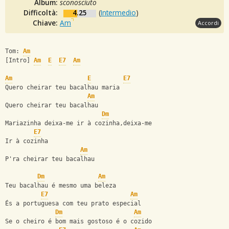
Album:
sconosciuto
Difficoltà:
4.25
(
Intermedio
)
Chiave:
Am
Accordi
Tom: 
Am
[Intro] 
Am
E
E7
Am
Am
E
E7
Quero cheirar teu bacalhau maria
Am
Quero cheirar teu bacalhau
Dm
Mariazinha deixa-me ir à cozinha,deixa-me 
E7
Ir à cozinha
Am
P'ra cheirar teu bacalhau
Dm
Am
Teu bacalhau é mesmo uma beleza
E7
Am
És a portuguesa com teu prato especial
Dm
Am
Se o cheiro é bom mais gostoso é o cozido