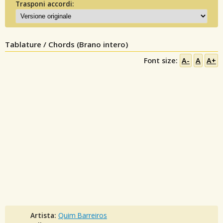
Trasponi accordi:
Tablature / Chords (Brano intero)
Font size:
A-
A
A+
Artista:
Quim Barreiros