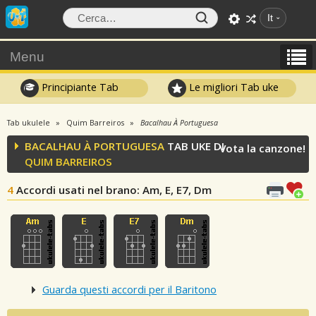
It
Menu
Principiante Tab
Le migliori Tab uke
Tab ukulele
Quim Barreiros
Bacalhau À Portuguesa
BACALHAU À PORTUGUESA
TAB UKE DI
Vota la canzone!
QUIM BARREIROS
4
Accordi usati nel brano
: Am, E, E7, Dm
Guarda questi accordi per il Baritono