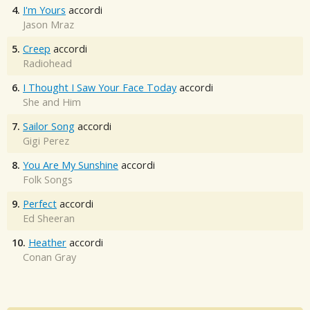
4.
I'm Yours
accordi
Jason Mraz
5.
Creep
accordi
Radiohead
6.
I Thought I Saw Your Face Today
accordi
She and Him
7.
Sailor Song
accordi
Gigi Perez
8.
You Are My Sunshine
accordi
Folk Songs
9.
Perfect
accordi
Ed Sheeran
10.
Heather
accordi
Conan Gray