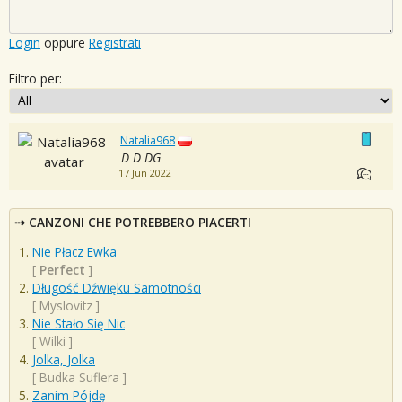
Login
oppure
Registrati
Filtro per:
Natalia968
D D DG
17 Jun 2022
CANZONI CHE POTREBBERO PIACERTI
Nie Płacz Ewka
[
Perfect
]
Długość Dźwięku Samotności
[
Myslovitz
]
Nie Stało Się Nic
[
Wilki
]
Jolka, Jolka
[
Budka Suflera
]
Zanim Pójdę