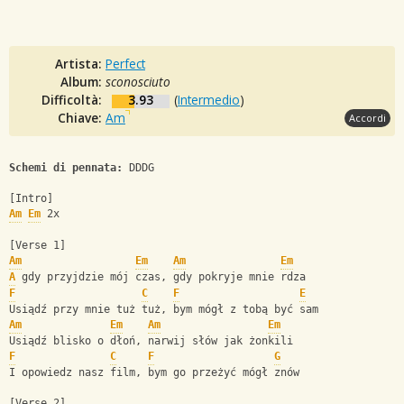
Artista:
Perfect
Album:
sconosciuto
Difficoltà:
3.93
(
Intermedio
)
Chiave:
Am
Accordi
Schemi di pennata:
 DDDG
[Intro]
Am
Em
 2x
[Verse 1]
Am
Em
Am
Em
A
 gdy przyjdzie mój czas, gdy pokryje mnie rdza
F
C
F
E
Usiądź przy mnie tuż tuż, bym mógł z tobą być sam
Am
Em
Am
Em
Usiądź blisko o dłoń, narwij słów jak żonkili
F
C
F
G
I opowiedz nasz film, bym go przeżyć mógł znów
[Verse 2]