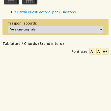
Guarda questi accordi per il Baritono
Trasponi accordi:
Tablature / Chords (Brano intero)
Font size:
A-
A
A+