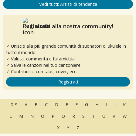
Vedi tutti: Artisti di tendenza
Unisciti alla nostra community!
✓ Unisciti alla più grande comunità di suonatori di ukulele in
tutto il mondo
✓ Valuta, commenta e fai amicizia
✓ Salva le canzoni nel tuo canzoniere
✓ Contribuisci con tabs, cover, ecc.
Registrati
0-9
A
B
C
D
E
F
G
H
I
J
K
L
M
N
O
P
Q
R
S
T
U
V
W
X
Y
Z