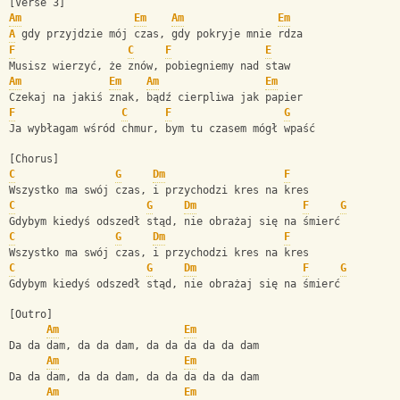
[Verse 3]
Am
Em
Am
Em
A
 gdy przyjdzie mój czas, gdy pokryje mnie rdza
F
C
F
E
Musisz wierzyć, że znów, pobiegniemy nad staw
Am
Em
Am
Em
Czekaj na jakiś znak, bądź cierpliwa jak papier
F
C
F
G
Ja wybłagam wśród chmur, bym tu czasem mógł wpaść
[Chorus]
C
G
Dm
F
Wszystko ma swój czas, i przychodzi kres na kres
C
G
Dm
F
G
Gdybym kiedyś odszedł stąd, nie obrażaj się na śmierć
C
G
Dm
F
Wszystko ma swój czas, i przychodzi kres na kres
C
G
Dm
F
G
Gdybym kiedyś odszedł stąd, nie obrażaj się na śmierć
[Outro]
Am
Em
Da da dam, da da dam, da da da da da dam
Am
Em
Da da dam, da da dam, da da da da da dam
Am
Em