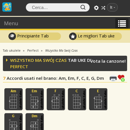
It
Menu
Principiante Tab
Le migliori Tab uke
Tab ukulele
Perfect
Wszystko Ma Swój Czas
WSZYSTKO MA SWÓJ CZAS
TAB UKE DI
Vota la canzone!
PERFECT
7
Accordi usati nel brano
: Am, Em, F, C, E, G, Dm