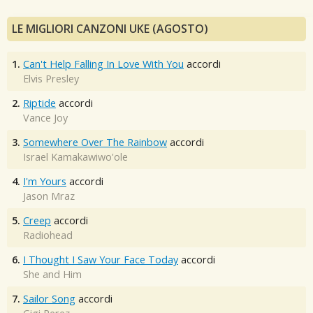
LE MIGLIORI CANZONI UKE (AGOSTO)
1.
Can't Help Falling In Love With You
accordi
Elvis Presley
2.
Riptide
accordi
Vance Joy
3.
Somewhere Over The Rainbow
accordi
Israel Kamakawiwo'ole
4.
I'm Yours
accordi
Jason Mraz
5.
Creep
accordi
Radiohead
6.
I Thought I Saw Your Face Today
accordi
She and Him
7.
Sailor Song
accordi