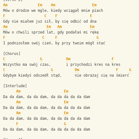
Am
Em
Am
Em
Mów o drodze we mgle, kiedy wciągał mnie piach
F
C
F
E
Gdy nie miałem już sił, by się odbić od dna
Am
Em
Am
Em
Mów o chwili sprzed lat, gdy podałaś mi rękę
F
C
F
G
I podniosłem swój cień, by przy twoim mógł stać
[Chorus]
C
G
Dm
F
Wszystko ma swój czas,       i przychodzi kres na kres
C
G
Dm
F
G
Gdybym kiedyś odszedł stąd,      nie obrażaj się na śmierć
[Interlude]
Am
Em
Da da dam, da da dam, da da da da da dam
Am
Em
Da da dam, da da dam, da da da da da dam
Am
Em
Da da dam, da da dam, da da da da da dam
F
G
Da da dam, da da dam, da da da da da dam