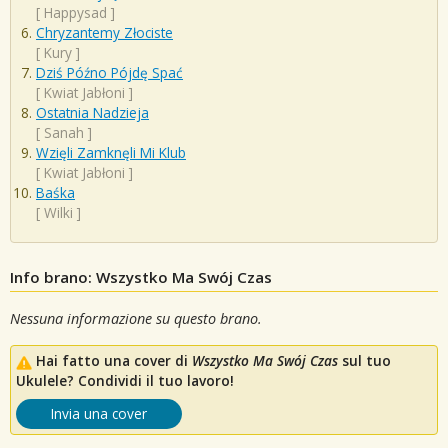
[
Happysad
]
Chryzantemy Złociste
[
Kury
]
Dziś Późno Pójdę Spać
[
Kwiat Jabłoni
]
Ostatnia Nadzieja
[
Sanah
]
Wzięli Zamknęli Mi Klub
[
Kwiat Jabłoni
]
Baśka
[
Wilki
]
Info brano: Wszystko Ma Swój Czas
Nessuna informazione su questo brano.
Hai fatto una cover di
Wszystko Ma Swój Czas
sul tuo
Ukulele? Condividi il tuo lavoro!
Invia una cover