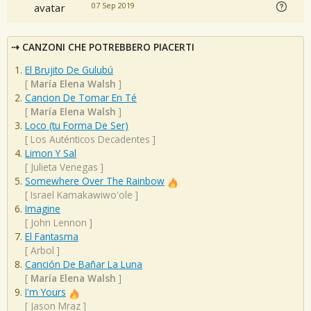
07 Sep 2019
CANZONI CHE POTREBBERO PIACERTI
El Brujito De Gulubú
[
María Elena Walsh
]
Cancion De Tomar En Té
[
María Elena Walsh
]
Loco (tu Forma De Ser)
[
Los Auténticos Decadentes
]
Limon Y Sal
[
Julieta Venegas
]
Somewhere Over The Rainbow
[
Israel Kamakawiwo'ole
]
Imagine
[
John Lennon
]
El Fantasma
[
Arbol
]
Canción De Bañar La Luna
[
María Elena Walsh
]
I'm Yours
[
Jason Mraz
]