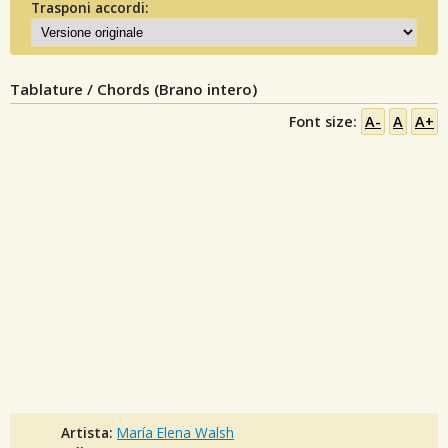
Trasponi accordi:
Tablature / Chords (Brano intero)
Font size:
A-
A
A+
Artista:
María Elena Walsh