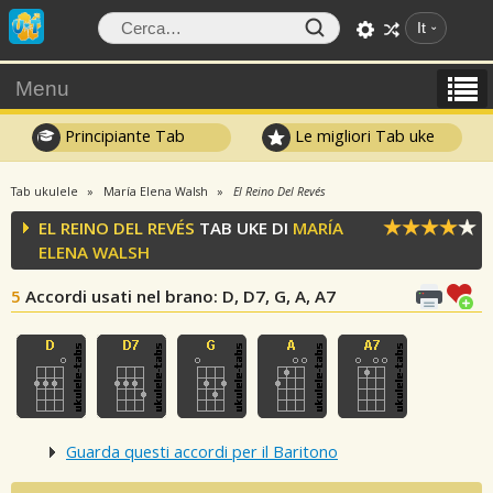
It
Menu
Principiante Tab
Le migliori Tab uke
Tab ukulele
María Elena Walsh
El Reino Del Revés
EL REINO DEL REVÉS
TAB UKE DI
MARÍA
ELENA WALSH
5
Accordi usati nel brano
: D, D7, G, A, A7
Guarda questi accordi per il Baritono