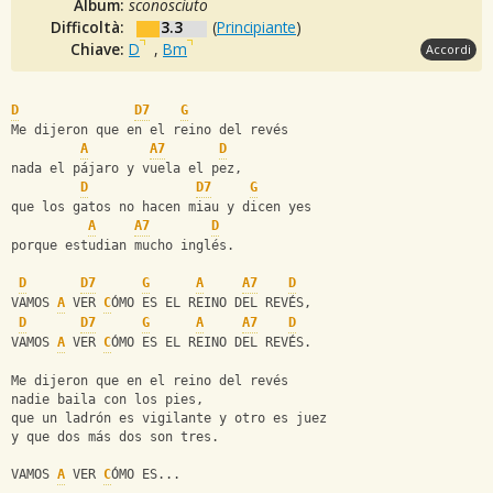
Album:
sconosciuto
Difficoltà:
3.3
(
Principiante
)
Chiave:
D
,
Bm
Accordi
D
D7
G
Me dijeron que en el reino del revés
A
A7
D
nada el pájaro y vuela el pez,
D
D7
G
que los gatos no hacen miau y dicen yes
A
A7
D
porque estudian mucho inglés.
D
D7
G
A
A7
D
VAMOS 
A
 VER 
C
ÓMO ES EL REINO DEL REVÉS,
D
D7
G
A
A7
D
VAMOS 
A
 VER 
C
ÓMO ES EL REINO DEL REVÉS.
Me dijeron que en el reino del revés
nadie baila con los pies,
que un ladrón es vigilante y otro es juez
y que dos más dos son tres.
VAMOS 
A
 VER 
C
ÓMO ES...