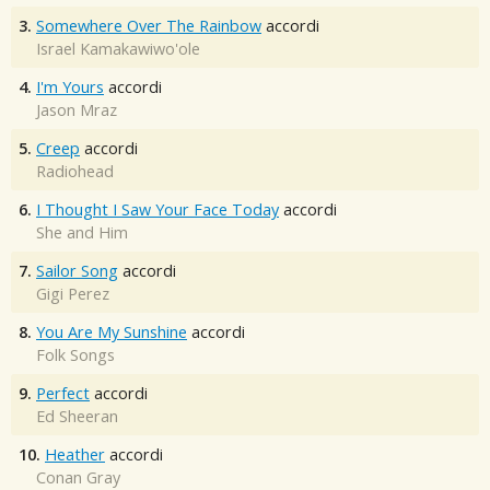
3.
Somewhere Over The Rainbow
accordi
Israel Kamakawiwo'ole
4.
I'm Yours
accordi
Jason Mraz
5.
Creep
accordi
Radiohead
6.
I Thought I Saw Your Face Today
accordi
She and Him
7.
Sailor Song
accordi
Gigi Perez
8.
You Are My Sunshine
accordi
Folk Songs
9.
Perfect
accordi
Ed Sheeran
10.
Heather
accordi
Conan Gray