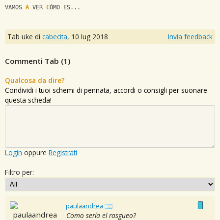
VAMOS 
A
 VER 
C
ÓMO ES...
Tab uke di
cabecita
,
10 lug 2018
Invia feedback
Commenti Tab (
1
)
Qualcosa da dire?
Condividi i tuoi schemi di pennata, accordi o consigli per suonare
questa scheda!
Login
oppure
Registrati
Filtro per:
paulaandrea
Como sería el rasgueo?