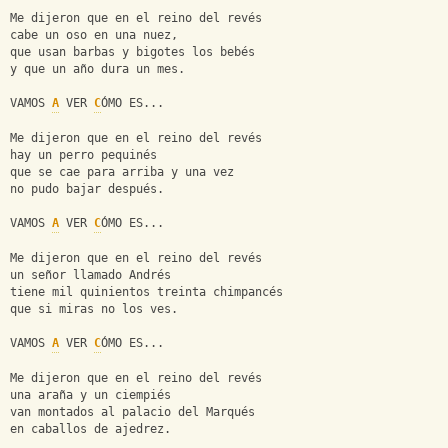
Me dijeron que en el reino del revés
cabe un oso en una nuez,
que usan barbas y bigotes los bebés
y que un año dura un mes.
VAMOS 
A
 VER 
C
ÓMO ES...
Me dijeron que en el reino del revés
hay un perro pequinés
que se cae para arriba y una vez
no pudo bajar después.
VAMOS 
A
 VER 
C
ÓMO ES...
Me dijeron que en el reino del revés
un señor llamado Andrés
tiene mil quinientos treinta chimpancés
que si miras no los ves.
VAMOS 
A
 VER 
C
ÓMO ES...
Me dijeron que en el reino del revés
una araña y un ciempiés
van montados al palacio del Marqués
en caballos de ajedrez.