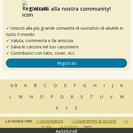
Unisciti alla nostra community!
✓ Unisciti alla più grande comunità di suonatori di ukulele in
tutto il mondo
✓ Valuta, commenta e fai amicizia
✓ Salva le canzoni nel tuo canzoniere
✓ Contribuisci con tabs, cover, ecc.
Registrati
0-9
A
B
C
D
E
F
G
H
I
J
K
L
M
N
O
P
Q
R
S
T
U
V
W
X
Y
Z
La nostra rete:
Accordatore
Diagrammi di accordi
Scale
Lezioni
(en)
AutoScroll