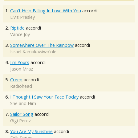
1.
Can't Help Falling In Love With You
accordi
Elvis Presley
2.
Riptide
accordi
Vance Joy
3.
Somewhere Over The Rainbow
accordi
Israel Kamakawiwo'ole
4.
I'm Yours
accordi
Jason Mraz
5.
Creep
accordi
Radiohead
6.
I Thought I Saw Your Face Today
accordi
She and Him
7.
Sailor Song
accordi
Gigi Perez
8.
You Are My Sunshine
accordi
Folk Songs