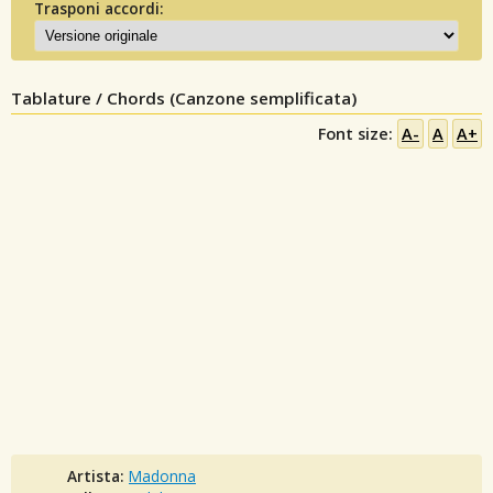
Trasponi accordi:
Tablature / Chords (Canzone semplificata)
Font size:
A-
A
A+
Artista:
Madonna