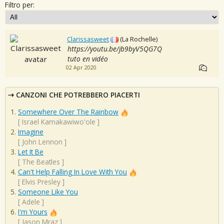
Filtro per:
Clarissasweet
(La Rochelle)
https://youtu.be/jb9byV5QG7Q
tuto en vidéo
02 Apr 2020
CANZONI CHE POTREBBERO PIACERTI
Somewhere Over The Rainbow
[
Israel Kamakawiwo'ole
]
Imagine
[
John Lennon
]
Let It Be
[
The Beatles
]
Can't Help Falling In Love With You
[
Elvis Presley
]
Someone Like You
[
Adele
]
I'm Yours
[
Jason Mraz
]