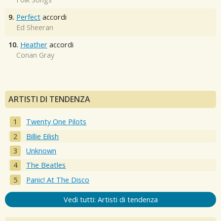
9.
Perfect
accordi
Ed Sheeran
10.
Heather
accordi
Conan Gray
ARTISTI DI TENDENZA
Twenty One Pilots
Billie Eilish
Unknown
The Beatles
Panic! At The Disco
Vedi tutti: Artisti di tendenza