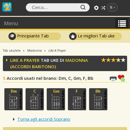
It
Menu
Principiante Tab
Le migliori Tab uke
Tab ukulele
Madonna
Like A Prayer
LIKE A PRAYER
TAB UKE DI
MADONNA
(ACCORDI BARITONO)
5
Accordi usati nel brano
: Dm, C, Gm, F, Bb
Torna agli accordi Soprano