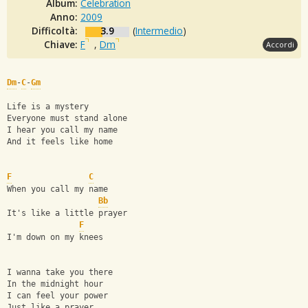
Album:
Celebration
Anno:
2009
Difficoltà:
3.9
(
Intermedio
)
Chiave:
F
,
Dm
Accordi
Dm
-
C
-
Gm
Life is a mystery
Everyone must stand alone
I hear you call my name
And it feels like home
F
C
When you call my name
Bb
It's like a little prayer
F
I'm down on my knees
I wanna take you there
In the midnight hour
I can feel your power
Just like a prayer