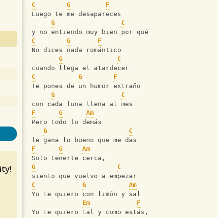
C
G
F
Luego te me desapareces
G
C
y no entiendo muy bien por qué
C
G
F
No dices nada romántico
G
C
cuando llega el atardecer
C
G
F
Te pones de un humor extraño
G
C
con cada luna llena al mes
F
G
Am
Pero todo lo demás
G
C
le gana lo bueno que me das
F
G
Am
Solo tenerte cerca,
ty!
G
C
siento que vuelvo a empezar
C
G
Am
Yo te quiero con limón y sal
Em
F
Yo te quiero tal y como estás,