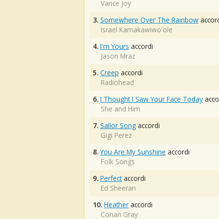
Vance Joy
3.
Somewhere Over The Rainbow
accord
Israel Kamakawiwo'ole
4.
I'm Yours
accordi
Jason Mraz
5.
Creep
accordi
Radiohead
6.
I Thought I Saw Your Face Today
acco
She and Him
7.
Sailor Song
accordi
Gigi Perez
8.
You Are My Sunshine
accordi
Folk Songs
9.
Perfect
accordi
Ed Sheeran
10.
Heather
accordi
Conan Gray