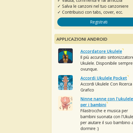
✓ Valuta, commenta e fai amicizia
✓ Salva le canzoni nel tuo canzoniere
✓ Contribuisci con tabs, cover, ecc.
Registrati
APPLICAZIONI ANDROID
Accordatore Ukulele
Il più accurato sintonizzator
Ukulele. Disponibile sempre
ovunque.
Accordi Ukulele Pocket
Accordi Ukulele Con Ricerca
Grafico
Ninne nanne con l'ukulele
per i bambini
Filastrocche e musica per
bambini suonata con l'Ukule
per aiutare il suo bambino 
dormire :)