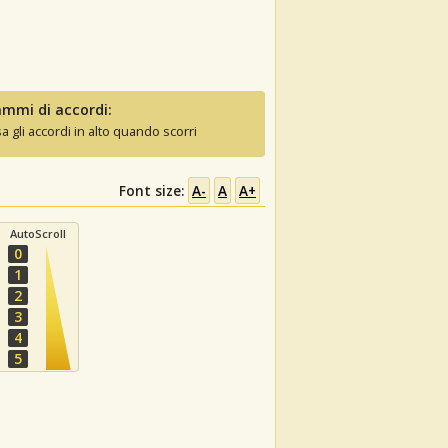
mmi di accordi:
sa gli accordi in alto quando scorri
Font size:
A-
A
A+
AutoScroll
0
1
2
3
4
5