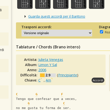
i
Guarda questi accordi per il Baritono
Trasponi accordi:
Diagra
Fis
Tablature / Chords (Brano intero)
rdi
Artista:
Julieta Venegas
Album:
Limon Y Sal
Anno:
2006
Difficoltà:
2.9
(
Principiante
)
Chiave:
C
,
Am
Accordi
C
G
F
Tengo que confesar que a veces,
G
C
no me gusta tu forma de ser.