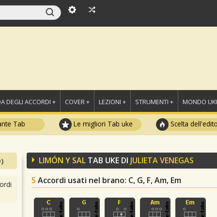
A DEGLI ACCORDI +
COVER +
LEZIONI +
STRUMENTI +
MONDO UKU
ante Tab
Le migliori Tab uke
Scelta dell'edit
LIMÓN Y SAL
TAB UKE DI
JULIETA VENEGAS
)
5
Accordi usati nel brano
: C, G, F, Am, Em
ordi