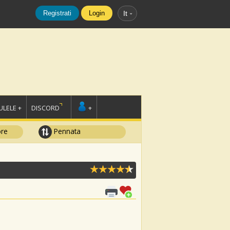
Registrati
Login
It
LELE +
DISCORD
+
ore
Pennata