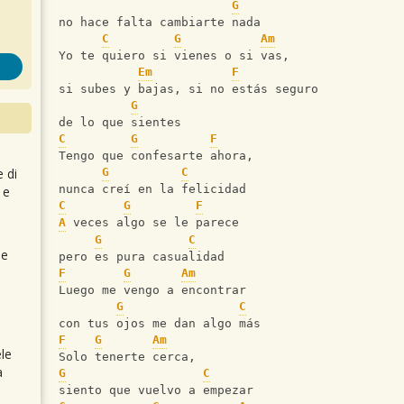
G
no hace falta cambiarte nada    
C
G
Am
Yo te quiero si vienes o si vas,
Em
F
si subes y bajas, si no estás seguro
G
de lo que sientes
C
G
F
Tengo que confesarte ahora,
e di
G
C
nunca creí en la felicidad
 e
C
G
F
A
 veces algo se le parece
G
C
 e
pero es pura casualidad
F
G
Am
Luego me vengo a encontrar
G
C
con tus ojos me dan algo más
F
G
Am
le
Solo tenerte cerca,
a
G
C
siento que vuelvo a empezar