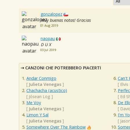
gonzalopez
Muy buenas notas! Gracias
01 Aug 2019
naopau
D U X
03 Jul 2019
CANZONI CHE POTREBBERO PIACERTI
Andar Conmigo
Can't 
[
Julieta Venegas
]
[
Elvis
Chachacha (acustico)
Perfec
[
Jósean Log
]
[
Ed S
Me Voy
De Ell
[
Julieta Venegas
]
[
Davi
Limon Y Sal
I'm Yo
[
Julieta Venegas
]
[
Jaso
Somewhere Over The Rainbow
Someo