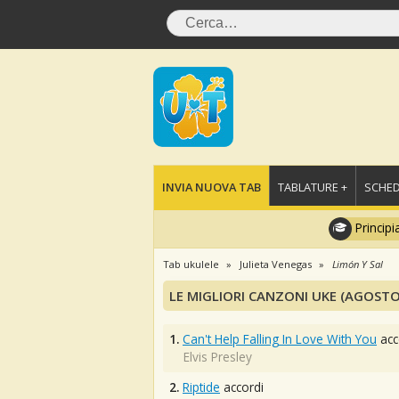
INVIA NUOVA TAB
TABLATURE +
SCHED
Principi
Tab ukulele
Julieta Venegas
Limón Y Sal
LE MIGLIORI CANZONI UKE (AGOSTO
1.
Can't Help Falling In Love With You
acc
Elvis Presley
2.
Riptide
accordi