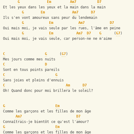
G
Em
Am7
D7
Et les yeux dans les yeux et la main dans la main
G
Em
Am7
D7
Ils s'en vont amoureux sans peur du lendemain
G
Em
Am7
D7
Oui mais moi, je vais seule par les rues, l'âme en peine
G
Em
Am7
D7
G
      (
G7
)
Oui mais moi, je vais seule, car person-ne ne m'aime
C
G
      (
G7
)
Mes jours comme mes nuits
C
D
Sont en tous points pareils
C
G
Sans joies et pleins d'ennuis
C
Am
D7
Oh! Quand donc pour moi brillera le soleil?
G
Em
Comme les garçons et les filles de mon âge
Am7
D7
Connaîtrais-je bientôt ce qu'est l'amour?
G
Em
Comme les garçons et les filles de mon âge