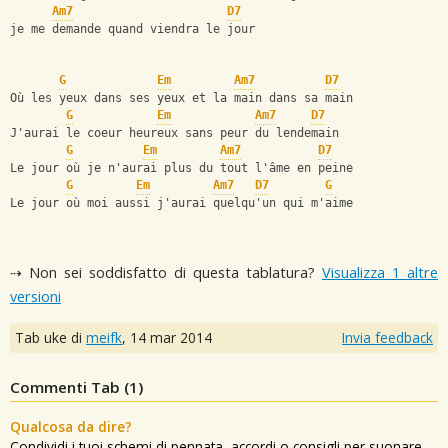
Am7
D7
je me demande quand viendra le jour
G
Em
Am7
D7
Où les yeux dans ses yeux et la main dans sa main
G
Em
Am7
D7
J'aurai le coeur heureux sans peur du lendemain
G
Em
Am7
D7
Le jour où je n'aurai plus du tout l'âme en peine
G
Em
Am7
D7
G
Le jour où moi aussi j'aurai quelqu'un qui m'aime
⇢ Non sei soddisfatto di questa tablatura?
Visualizza 1 altre
versioni
Tab uke di
meifk
,
14 mar 2014
Invia feedback
Commenti Tab (
1
)
Qualcosa da dire?
Condividi i tuoi schemi di pennata, accordi o consigli per suonare