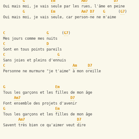
G
Em
Am7
D7
Oui mais moi, je vais seule par les rues, l'âme en peine
G
Em
Am7
D7
G
      (
G7
)
Oui mais moi, je vais seule, car person-ne ne m'aime
C
G
      (
G7
)
Mes jours comme mes nuits
C
D
Sont en tous points pareils
C
G
Sans joies et pleins d'ennuis
C
Am
D7
Personne ne murmure "je t'aime" à mon oreille
G
Em
Tous les garçons et les filles de mon âge
Am7
D7
Font ensemble des projets d'avenir
G
Em
Tous les garçons et les filles de mon âge
Am7
D7
Savent très bien ce qu'aimer veut dire