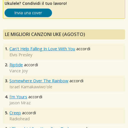
Ukulele? Condividi il tuo lavoro!
Invia una cover
LE MIGLIORI CANZONI UKE (AGOSTO)
1.
Can't Help Falling In Love With You
accordi
Elvis Presley
2.
Riptide
accordi
Vance Joy
3.
Somewhere Over The Rainbow
accordi
Israel Kamakawiwo'ole
4.
I'm Yours
accordi
Jason Mraz
5.
Creep
accordi
Radiohead