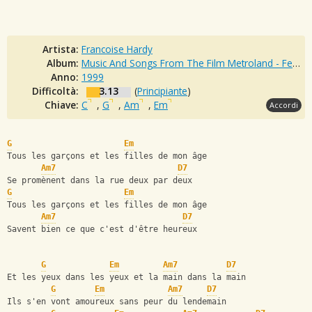
Artista:
Francoise Hardy
Album:
Music And Songs From The Film Metroland - Featuring Original Compositions From Mark Knopfler
Anno:
1999
Difficoltà:
3.13
(
Principiante
)
Chiave:
C
,
G
,
Am
,
Em
Accordi
G
Em
Tous les garçons et les filles de mon âge
Am7
D7
Se promènent dans la rue deux par deux
G
Em
Tous les garçons et les filles de mon âge
Am7
D7
Savent bien ce que c'est d'être heureux
G
Em
Am7
D7
Et les yeux dans les yeux et la main dans la main
G
Em
Am7
D7
Ils s'en vont amoureux sans peur du lendemain