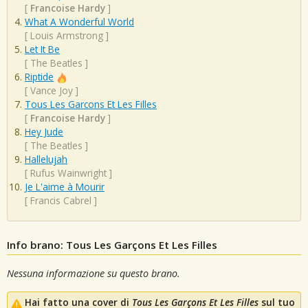
[
Francoise Hardy
]
What A Wonderful World
[
Louis Armstrong
]
Let It Be
[
The Beatles
]
Riptide
[
Vance Joy
]
Tous Les Garcons Et Les Filles
[
Francoise Hardy
]
Hey Jude
[
The Beatles
]
Hallelujah
[
Rufus Wainwright
]
Je L'aime à Mourir
[
Francis Cabrel
]
Info brano: Tous Les Garçons Et Les Filles
Nessuna informazione su questo brano.
Hai fatto una cover di
Tous Les Garçons Et Les Filles
sul tuo