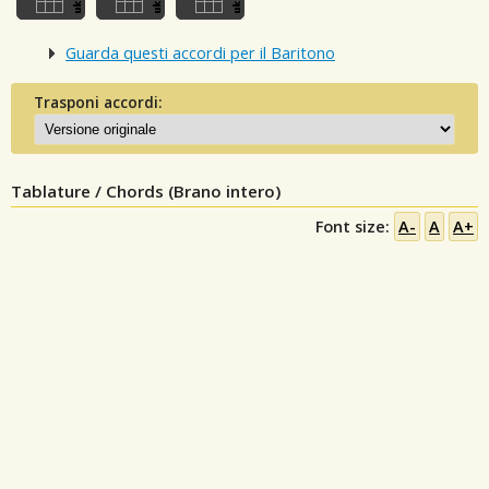
Guarda questi accordi per il Baritono
Trasponi accordi:
Tablature / Chords (Brano intero)
Font size:
A-
A
A+