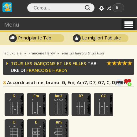
It
Menu
Principiante Tab
Le migliori Tab uke
Tab ukulele
Francoise Hardy
Tous Les Garçons Et Les Filles
TOUS LES GARÇONS ET LES FILLES
TAB
UKE DI
FRANCOISE HARDY
8
Accordi usati nel brano
: G, Em, Am7, D7, G7, C, D, Am