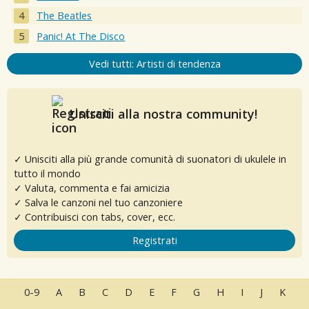
The Beatles
Panic! At The Disco
Vedi tutti: Artisti di tendenza
Unisciti alla nostra community!
✓ Unisciti alla più grande comunità di suonatori di ukulele in
tutto il mondo
✓ Valuta, commenta e fai amicizia
✓ Salva le canzoni nel tuo canzoniere
✓ Contribuisci con tabs, cover, ecc.
Registrati
0-9
A
B
C
D
E
F
G
H
I
J
K