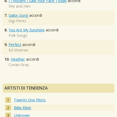
6.
I Thought I Saw Your Face Today
accordi
She and Him
7.
Sailor Song
accordi
Gigi Perez
8.
You Are My Sunshine
accordi
Folk Songs
9.
Perfect
accordi
Ed Sheeran
10.
Heather
accordi
Conan Gray
ARTISTI DI TENDENZA
Twenty One Pilots
Billie Eilish
Unknown