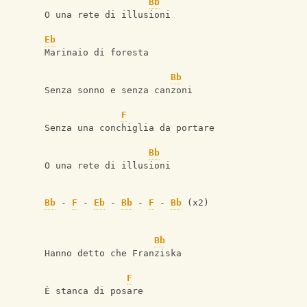
Bb
O una rete di illusioni
Eb
Marinaio di foresta
Bb
Senza sonno e senza canzoni
F
Senza una conchiglia da portare
Bb
O una rete di illusioni
Bb
 - 
F
 - 
Eb
 - 
Bb
 - 
F
 - 
Bb
 (x2)
Bb
Hanno detto che Franziska
F
È stanca di posare