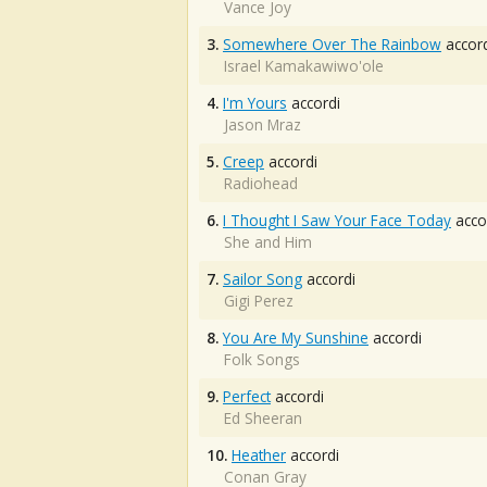
Vance Joy
3.
Somewhere Over The Rainbow
accord
Israel Kamakawiwo'ole
4.
I'm Yours
accordi
Jason Mraz
5.
Creep
accordi
Radiohead
6.
I Thought I Saw Your Face Today
acco
She and Him
7.
Sailor Song
accordi
Gigi Perez
8.
You Are My Sunshine
accordi
Folk Songs
9.
Perfect
accordi
Ed Sheeran
10.
Heather
accordi
Conan Gray