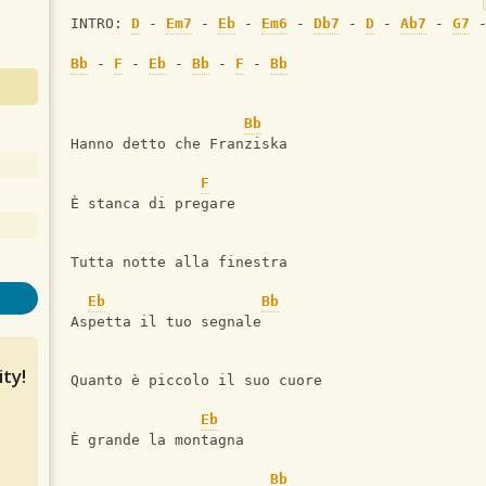
INTRO: 
D
 - 
Em7
 - 
Eb
 - 
Em6
 - 
Db7
 - 
D
 - 
Ab7
 - 
G7
 
Bb
 - 
F
 - 
Eb
 - 
Bb
 - 
F
 - 
Bb
Bb
Hanno detto che Franziska
F
È stanca di pregare
Tutta notte alla finestra
Eb
Bb
Aspetta il tuo segnale
ty!
Quanto è piccolo il suo cuore
Eb
È grande la montagna
Bb