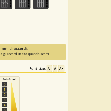
mmi di accordi:
sa gli accordi in alto quando scorri
Font size:
A-
A
A+
AutoScroll
0
1
2
3
4
5