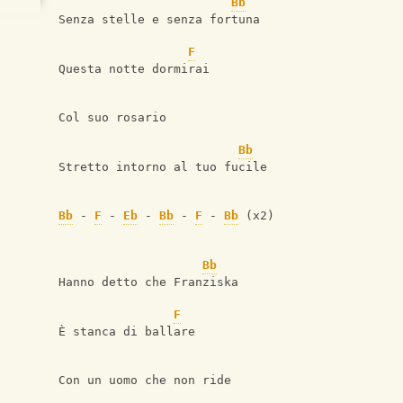
Bb
Senza stelle e senza fortuna
F
Questa notte dormirai
Col suo rosario
Bb
Stretto intorno al tuo fucile
Bb
 - 
F
 - 
Eb
 - 
Bb
 - 
F
 - 
Bb
 (x2)
Bb
Hanno detto che Franziska
F
È stanca di ballare
Con un uomo che non ride