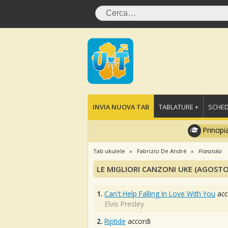
INVIA NUOVA TAB
TABLATURE +
SCHED
Principi
Tab ukulele
Fabrizio De Andrè
Franziska
LE MIGLIORI CANZONI UKE (AGOSTO
1.
Can't Help Falling In Love With You
acc
Elvis Presley
2.
Riptide
accordi