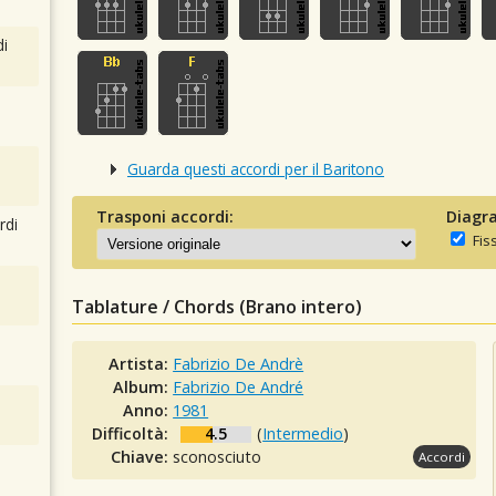
i
Guarda questi accordi per il Baritono
Trasponi accordi:
Diagra
rdi
Fis
Tablature / Chords (Brano intero)
Artista:
Fabrizio De Andrè
Album:
Fabrizio De André
Anno:
1981
Difficoltà:
4.5
(
Intermedio
)
Chiave:
sconosciuto
Accordi