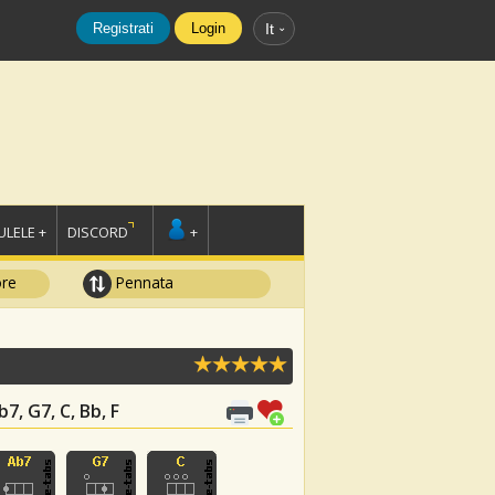
Registrati
Login
It
LELE +
DISCORD
+
ore
Pennata
b7, G7, C, Bb, F