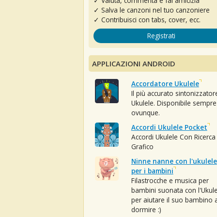
✓ Valuta, commenta e fai amicizia
✓ Salva le canzoni nel tuo canzoniere
✓ Contribuisci con tabs, cover, ecc.
Registrati
APPLICAZIONI ANDROID
Accordatore Ukulele
Il più accurato sintonizzator
Ukulele. Disponibile sempre
ovunque.
Accordi Ukulele Pocket
Accordi Ukulele Con Ricerca
Grafico
Ninne nanne con l'ukulele
per i bambini
Filastrocche e musica per
bambini suonata con l'Ukule
per aiutare il suo bambino 
dormire :)