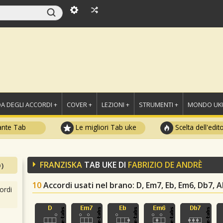
A DEGLI ACCORDI +
COVER +
LEZIONI +
STRUMENTI +
MONDO UKU
ante Tab
Le migliori Tab uke
Scelta dell'edit
FRANZISKA
TAB UKE DI
FABRIZIO DE ANDRÈ
)
10
Accordi usati nel brano
: D, Em7, Eb, Em6, Db7, A
ordi