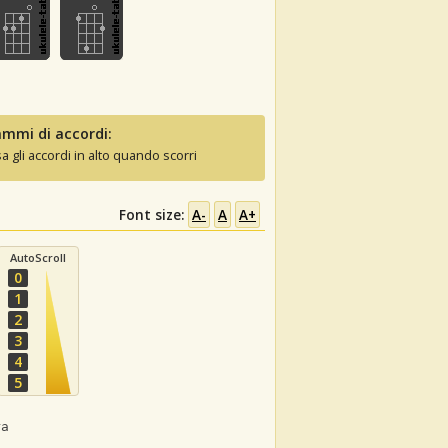
mmi di accordi:
sa gli accordi in alto quando scorri
Font size:
A-
A
A+
AutoScroll
0
1
2
3
4
5
ra