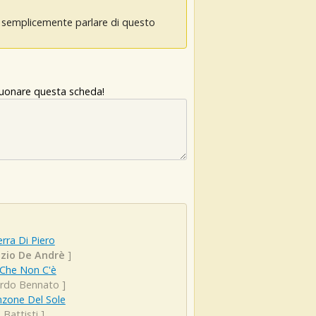
oi semplicemente parlare di questo
 suonare questa scheda!
rra Di Piero
izio De Andrè
]
a Che Non C'è
rdo Bennato
]
nzone Del Sole
 Battisti
]