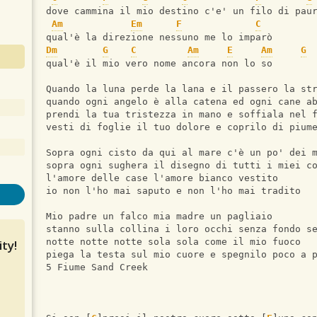
dove cammina il mio destino c'e' un filo di pau
Am
Em
F
C
qual'è la direzione nessuno me lo imparò
Dm
G
C
Am
E
Am
G
qual'è il mio vero nome ancora non lo so
Quando la luna perde la lana e il passero la st
quando ogni angelo è alla catena ed ogni cane a
prendi la tua tristezza in mano e soffiala nel 
vesti di foglie il tuo dolore e coprilo di pium
Sopra ogni cisto da qui al mare c'è un po' dei 
sopra ogni sughera il disegno di tutti i miei c
l'amore delle case l'amore bianco vestito
io non l'ho mai saputo e non l'ho mai tradito
Mio padre un falco mia madre un pagliaio
stanno sulla collina i loro occhi senza fondo s
notte notte notte sola sola come il mio fuoco
ty!
piega la testa sul mio cuore e spegnilo poco a 
5 Fiume Sand Creek