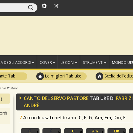
A DEGLI ACCORDI +
COVER +
LEZIONI +
STRUMENTI +
MONDO UKU
ante Tab
Le migliori Tab uke
Scelta dell'edit
ervo Pastore
CANTO DEL SERVO PASTORE
TAB UKE DI
FABRIZ
)
ANDRÈ
ordi
7
Accordi usati nel brano
: C, F, G, Am, Em, Dm, E