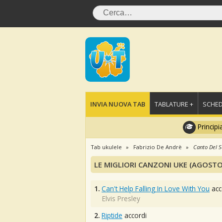
INVIA NUOVA TAB
TABLATURE +
SCHED
Principi
Tab ukulele
Fabrizio De Andrè
Canto Del S
LE MIGLIORI CANZONI UKE (AGOSTO
1.
Can't Help Falling In Love With You
acc
Elvis Presley
2.
Riptide
accordi