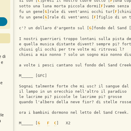
Si son [
C
]presi il nostro cuore sotto [
F
]una co
sotto una luna morta piccola dormi[
F
]vamo senza
fu un gene[
G
]rale di vent'anni occhi tur[
F
]chin
fu un gene[
G
]rale di vent'anni [
F
]figlio di un 
c'? un dollaro d'argento sul [
G
]fondo del Sand 
I nostri guerrieri troppo lontani sulla pista d
e quella musica distante divent? sempre pi? for
chiusi gli occhi per tre volte mi ritrovai l?
chiesi a mio nonno ? solo un sogno mio nonno di
e di
 e
a volte i pesci cantano sul fondo del Sand Cree
M_____ [GFC]
 e
Sognai talmente forte che mi usc? il sangue dal
il lampo in un orecchio nell'altro il paradiso
le lacrime pi? piccole le lacrime pi? grosse
quando l'albero della neve fior? di stelle ross
ora i bambini dormono nel letto del Sand Creek.
le
a
M_____ [
G
F
C
]   X2