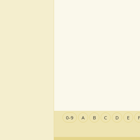
0-9
A
B
C
D
E