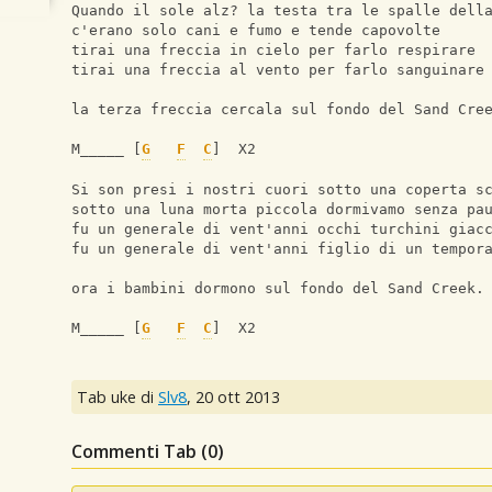
Quando il sole alz? la testa tra le spalle dell
c'erano solo cani e fumo e tende capovolte
tirai una freccia in cielo per farlo respirare
tirai una freccia al vento per farlo sanguinare
la terza freccia cercala sul fondo del Sand Cre
M_____ [
G
F
C
]  X2
Si son presi i nostri cuori sotto una coperta s
sotto una luna morta piccola dormivamo senza pa
fu un generale di vent'anni occhi turchini giac
fu un generale di vent'anni figlio di un tempor
ora i bambini dormono sul fondo del Sand Creek.
M_____ [
G
F
C
]  X2
Tab uke di
Slv8
,
20 ott 2013
Commenti Tab (
0
)