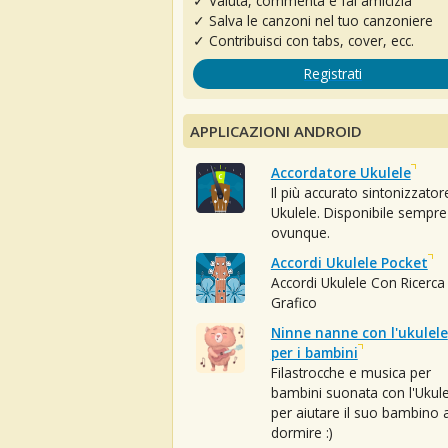
✓ Valuta, commenta e fai amicizia
✓ Salva le canzoni nel tuo canzoniere
✓ Contribuisci con tabs, cover, ecc.
Registrati
APPLICAZIONI ANDROID
Accordatore Ukulele
Il più accurato sintonizzator
Ukulele. Disponibile sempre
ovunque.
Accordi Ukulele Pocket
Accordi Ukulele Con Ricerca
Grafico
Ninne nanne con l'ukulele
per i bambini
Filastrocche e musica per
bambini suonata con l'Ukule
per aiutare il suo bambino 
dormire :)