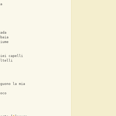
ra
rada
bbaia
fiume
e
miei capelli
oltelli
eguono la mia luna
poco 