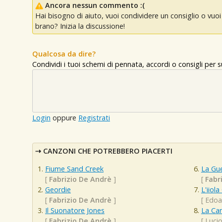
Ancora nessun commento :(
Hai bisogno di aiuto, vuoi condividere un consiglio o vu
brano? Inizia la discussione!
Qualcosa da dire?
Condividi i tuoi schemi di pennata, accordi o consigli per
Login
oppure
Registrati
CANZONI CHE POTREBBERO PIACERTI
Fiume Sand Creek
La Gue
[
Fabrizio De Andrè
]
[
Fabr
Geordie
L'iiol
[
Fabrizio De Andrè
]
[
Edoa
Il Suonatore Jones
La Ca
[
Fabrizio De Andrè
]
[
Lucio