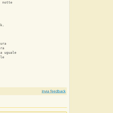
a notte
ek.
cura
ura
ca uguale
ale
Invia feedback