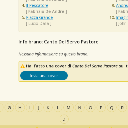
Il Pescatore
Andre
[
Fabrizio De Andrè
]
[
Fabr
Piazza Grande
Imagi
[
Lucio Dalla
]
[
John
Info brano: Canto Del Servo Pastore
Nessuna informazione su questo brano.
Hai fatto una cover di
Canto Del Servo Pastore
sul t
Invia una cover
F
G
H
I
J
K
L
M
N
O
P
Q
R
Z