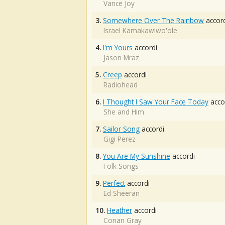
Vance Joy
3.
Somewhere Over The Rainbow
accord
Israel Kamakawiwo'ole
4.
I'm Yours
accordi
Jason Mraz
5.
Creep
accordi
Radiohead
6.
I Thought I Saw Your Face Today
acco
She and Him
7.
Sailor Song
accordi
Gigi Perez
8.
You Are My Sunshine
accordi
Folk Songs
9.
Perfect
accordi
Ed Sheeran
10.
Heather
accordi
Conan Gray