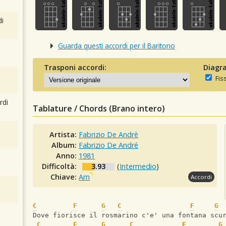
i
Guarda questi accordi per il Baritono
Trasponi accordi:
Diagra
Fis
rdi
Tablature / Chords (Brano intero)
Artista:
Fabrizio De Andrè
Album:
Fabrizio De André
Anno:
1981
Difficoltà:
3.93
(
Intermedio
)
Chiave:
Am
Accordi
C
F
G
C
F
G
Dove fiorisce il rosmarino c'e' una fontana scu
C
F
G
C
F
G