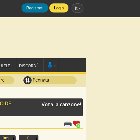
Registrati
Login
It
LELE +
DISCORD
+
ore
Pennata
IO DE
Vota la canzone!