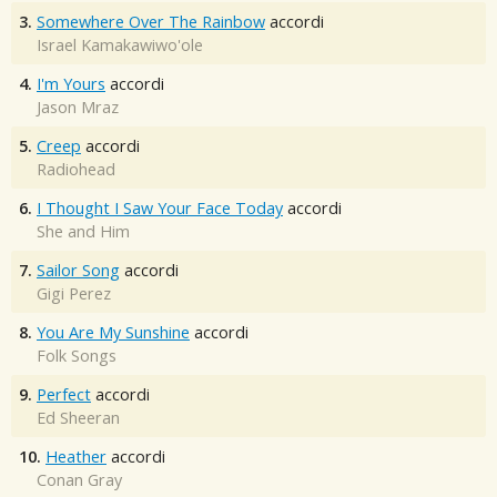
3.
Somewhere Over The Rainbow
accordi
Israel Kamakawiwo'ole
4.
I'm Yours
accordi
Jason Mraz
5.
Creep
accordi
Radiohead
6.
I Thought I Saw Your Face Today
accordi
She and Him
7.
Sailor Song
accordi
Gigi Perez
8.
You Are My Sunshine
accordi
Folk Songs
9.
Perfect
accordi
Ed Sheeran
10.
Heather
accordi
Conan Gray