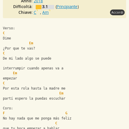
Anno:
2018
Difficoltà:
3.1
(
Principiante
)
Chiave:
C
,
Am
Accordi
Verso:
C
Dime
Em
¿Por que te vas?
C
De mi lado algo se puede 
interrumpir cuando apenas va a 
Em
empezar 
C
Por esta rola hasta la madre me 
Em
partí espero la puedas escuchar 
Coro: 
F
G
No hay nada que me ponga más feliz 
C
que tu boca empezar a hablar 