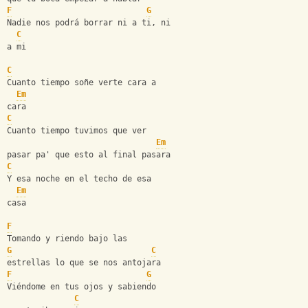
F
G
Nadie nos podrá borrar ni a ti, ni 
C
a mi
C
Cuanto tiempo soñe verte cara a 
Em
cara
C
Cuanto tiempo tuvimos que ver 
Em
pasar pa' que esto al final pasara
C
Y esa noche en el techo de esa 
Em
casa 
F
Tomando y riendo bajo las 
G
C
estrellas lo que se nos antojara
F
G
Viéndome en tus ojos y sabiendo 
C