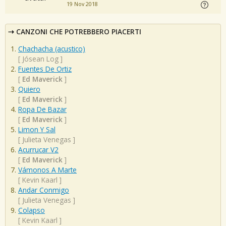
19 Nov 2018
CANZONI CHE POTREBBERO PIACERTI
Chachacha (acustico)
[
Jósean Log
]
Fuentes De Ortiz
[
Ed Maverick
]
Quiero
[
Ed Maverick
]
Ropa De Bazar
[
Ed Maverick
]
Limon Y Sal
[
Julieta Venegas
]
Acurrucar V2
[
Ed Maverick
]
Vámonos A Marte
[
Kevin Kaarl
]
Andar Conmigo
[
Julieta Venegas
]
Colapso
[
Kevin Kaarl
]