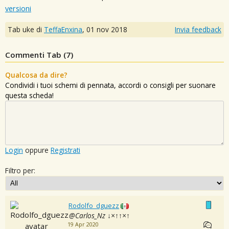
versioni
Tab uke di
TeffaEnxina
,
01 nov 2018
Invia feedback
Commenti Tab (
7
)
Qualcosa da dire?
Condividi i tuoi schemi di pennata, accordi o consigli per suonare
questa scheda!
Login
oppure
Registrati
Filtro per:
Rodolfo_dguezz
@Carlos_Nz ↓×↑↑×↑
19 Apr 2020