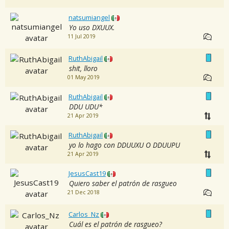
natsumiangel
Yo uso DXUUX.
11 Jul 2019
RuthAbigail
shit, lloro
01 May 2019
RuthAbigail
DDU UDU*
21 Apr 2019
RuthAbigail
yo lo hago con DDUUXU O DDUUPU
21 Apr 2019
JesusCast19
Quiero saber el patrón de rasgueo
21 Dec 2018
Carlos_Nz
Cuál es el patrón de rasgueo?