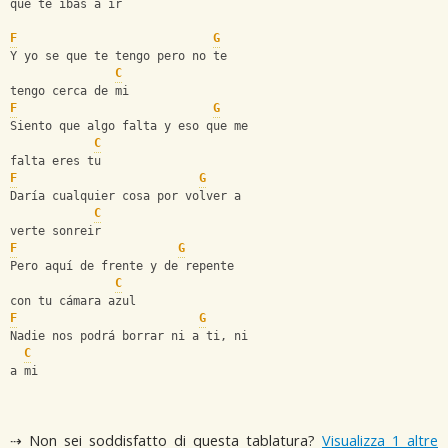
que te ibas a ir
F
G
Y yo se que te tengo pero no te 
C
tengo cerca de mi
F
G
Siento que algo falta y eso que me 
C
falta eres tu
F
G
Daría cualquier cosa por volver a 
C
verte sonreir
F
G
Pero aquí de frente y de repente 
C
con tu cámara azul 
F
G
Nadie nos podrá borrar ni a ti, ni 
C
a mi
⇢ Non sei soddisfatto di questa tablatura?
Visualizza 1 altre