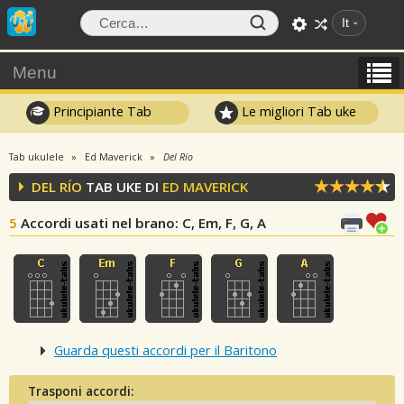
It
Menu
Principiante Tab
Le migliori Tab uke
Tab ukulele
Ed Maverick
Del Río
DEL RÍO
TAB UKE DI
ED MAVERICK
5
Accordi usati nel brano
: C, Em, F, G, A
Guarda questi accordi per il Baritono
Trasponi accordi: