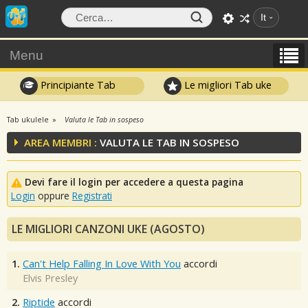
It
Menu
Principiante Tab
Le migliori Tab uke
Tab ukulele
Valuta le Tab in sospeso
AREA MEMBRI :
VALUTA LE TAB IN SOSPESO
Devi fare il login per accedere a questa pagina
Login
oppure
Registrati
LE MIGLIORI CANZONI UKE (AGOSTO)
1.
Can't Help Falling In Love With You
accordi
Elvis Presley
2.
Riptide
accordi