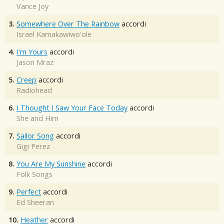
Vance Joy
3.
Somewhere Over The Rainbow
accordi
Israel Kamakawiwo'ole
4.
I'm Yours
accordi
Jason Mraz
5.
Creep
accordi
Radiohead
6.
I Thought I Saw Your Face Today
accordi
She and Him
7.
Sailor Song
accordi
Gigi Perez
8.
You Are My Sunshine
accordi
Folk Songs
9.
Perfect
accordi
Ed Sheeran
10.
Heather
accordi