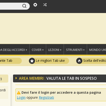
A DEGLI ACCORDI +
COVER +
LEZIONI +
STRUMENTI +
MONDO UKU
ante Tab
Le migliori Tab uke
Scelta dell'edit
AREA MEMBRI :
VALUTA LE TAB IN SOSPESO
)
ordi
Devi fare il login per accedere a questa pagina
Login
oppure
Registrati