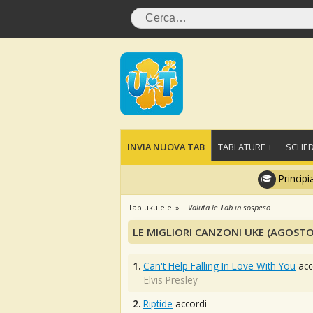
INVIA NUOVA TAB
TABLATURE +
SCHED
Principi
Tab ukulele
Valuta le Tab in sospeso
LE MIGLIORI CANZONI UKE (AGOSTO
1.
Can't Help Falling In Love With You
acc
Elvis Presley
2.
Riptide
accordi