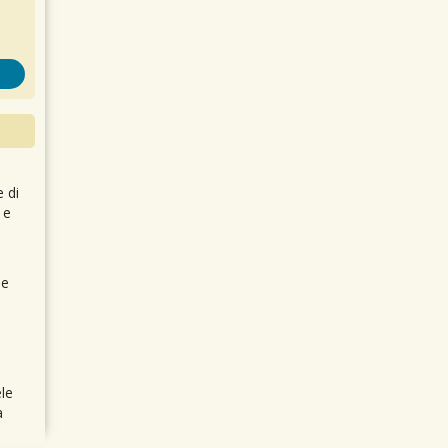
e di
 e
 e
le
a