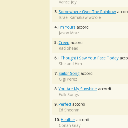
Vance Joy
3.
Somewhere Over The Rainbow
accord
Israel Kamakawiwo'ole
4.
I'm Yours
accordi
Jason Mraz
5.
Creep
accordi
Radiohead
6.
I Thought I Saw Your Face Today
acco
She and Him
7.
Sailor Song
accordi
Gigi Perez
8.
You Are My Sunshine
accordi
Folk Songs
9.
Perfect
accordi
Ed Sheeran
10.
Heather
accordi
Conan Gray