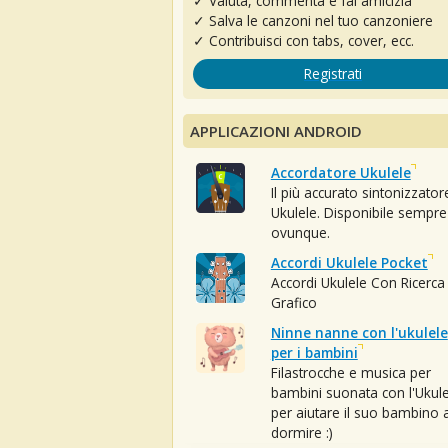
✓ Valuta, commenta e fai amicizia
✓ Salva le canzoni nel tuo canzoniere
✓ Contribuisci con tabs, cover, ecc.
Registrati
APPLICAZIONI ANDROID
Accordatore Ukulele
Il più accurato sintonizzator
Ukulele. Disponibile sempre
ovunque.
Accordi Ukulele Pocket
Accordi Ukulele Con Ricerca
Grafico
Ninne nanne con l'ukulele
per i bambini
Filastrocche e musica per
bambini suonata con l'Ukule
per aiutare il suo bambino 
dormire :)