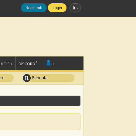
Registrati
Login
It
LELE +
DISCORD
+
ore
Pennata