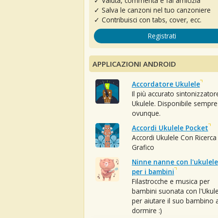
✓ Valuta, commenta e fai amicizia
✓ Salva le canzoni nel tuo canzoniere
✓ Contribuisci con tabs, cover, ecc.
Registrati
APPLICAZIONI ANDROID
Accordatore Ukulele
Il più accurato sintonizzator
Ukulele. Disponibile sempre
ovunque.
Accordi Ukulele Pocket
Accordi Ukulele Con Ricerca
Grafico
Ninne nanne con l'ukulele
per i bambini
Filastrocche e musica per
bambini suonata con l'Ukule
per aiutare il suo bambino 
dormire :)