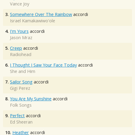
Vance Joy
3.
Somewhere Over The Rainbow
accordi
Israel Kamakawiwo'ole
4.
I'm Yours
accordi
Jason Mraz
5.
Creep
accordi
Radiohead
6.
I Thought I Saw Your Face Today
accordi
She and Him
7.
Sailor Song
accordi
Gigi Perez
8.
You Are My Sunshine
accordi
Folk Songs
9.
Perfect
accordi
Ed Sheeran
10.
Heather
accordi