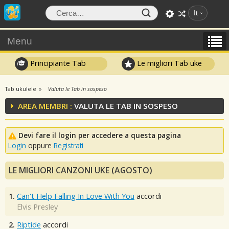
It
Menu
Principiante Tab
Le migliori Tab uke
Tab ukulele
Valuta le Tab in sospeso
AREA MEMBRI :
VALUTA LE TAB IN SOSPESO
Devi fare il login per accedere a questa pagina
Login
oppure
Registrati
LE MIGLIORI CANZONI UKE (AGOSTO)
1.
Can't Help Falling In Love With You
accordi
Elvis Presley
2.
Riptide
accordi