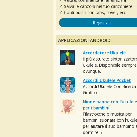
✓ Valuta, commenta e fai amicizia
✓ Salva le canzoni nel tuo canzoniere
✓ Contribuisci con tabs, cover, ecc.
Registrati
APPLICAZIONI ANDROID
Accordatore Ukulele
Il più accurato sintonizzator
Ukulele. Disponibile sempre
ovunque.
Accordi Ukulele Pocket
Accordi Ukulele Con Ricerca
Grafico
Ninne nanne con l'ukulele
per i bambini
Filastrocche e musica per
bambini suonata con l'Ukule
per aiutare il suo bambino 
dormire :)