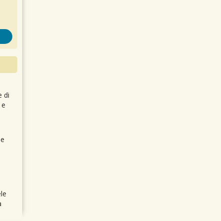
e di
 e
 e
le
a