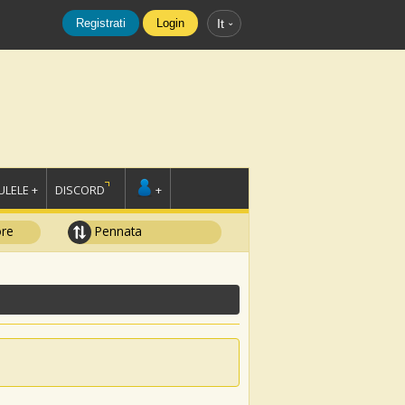
Registrati
Login
It
LELE +
DISCORD
+
ore
Pennata