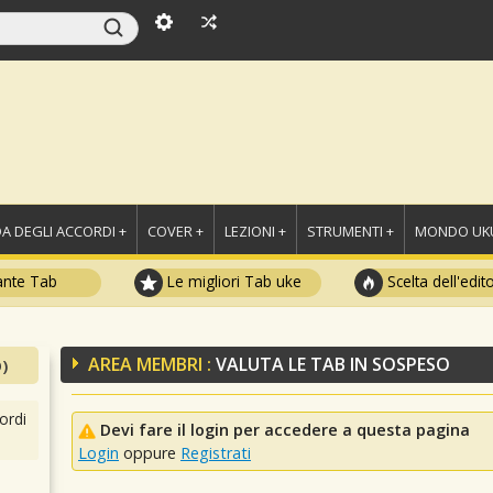
A DEGLI ACCORDI +
COVER +
LEZIONI +
STRUMENTI +
MONDO UKU
ante Tab
Le migliori Tab uke
Scelta dell'edit
AREA MEMBRI :
VALUTA LE TAB IN SOSPESO
)
ordi
Devi fare il login per accedere a questa pagina
Login
oppure
Registrati