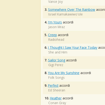
Vance Joy
3.
Somewhere Over The Rainbow
accord
Israel Kamakawiwo'ole
4.
I'm Yours
accordi
Jason Mraz
5.
Creep
accordi
Radiohead
6.
I Thought I Saw Your Face Today
acco
She and Him
7.
Sailor Song
accordi
Gigi Perez
8.
You Are My Sunshine
accordi
Folk Songs
9.
Perfect
accordi
Ed Sheeran
10.
Heather
accordi
Conan Gray