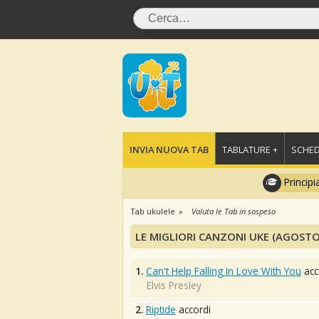
INVIA NUOVA TAB
TABLATURE +
SCHED
Principi
Tab ukulele
Valuta le Tab in sospeso
LE MIGLIORI CANZONI UKE (AGOSTO
1.
Can't Help Falling In Love With You
acc
Elvis Presley
2.
Riptide
accordi