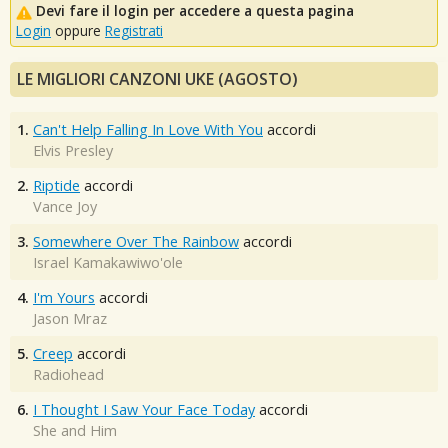
Devi fare il login per accedere a questa pagina
Login
oppure
Registrati
LE MIGLIORI CANZONI UKE (AGOSTO)
1.
Can't Help Falling In Love With You
accordi
Elvis Presley
2.
Riptide
accordi
Vance Joy
3.
Somewhere Over The Rainbow
accordi
Israel Kamakawiwo'ole
4.
I'm Yours
accordi
Jason Mraz
5.
Creep
accordi
Radiohead
6.
I Thought I Saw Your Face Today
accordi
She and Him