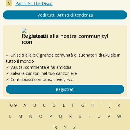
Panic! At The Disco
Vedi tutti: Artisti di tendenza
Unisciti alla nostra community!
✓ Unisciti alla più grande comunità di suonatori di ukulele in
tutto il mondo
✓ Valuta, commenta e fai amicizia
✓ Salva le canzoni nel tuo canzoniere
✓ Contribuisci con tabs, cover, ecc.
Registrati
0-9
A
B
C
D
E
F
G
H
I
J
K
L
M
N
O
P
Q
R
S
T
U
V
W
X
Y
Z