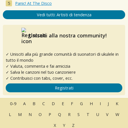
Panic! At The Disco
Vedi tutti: Artisti di tendenza
Unisciti alla nostra community!
✓ Unisciti alla più grande comunità di suonatori di ukulele in
tutto il mondo
✓ Valuta, commenta e fai amicizia
✓ Salva le canzoni nel tuo canzoniere
✓ Contribuisci con tabs, cover, ecc.
Registrati
0-9
A
B
C
D
E
F
G
H
I
J
K
L
M
N
O
P
Q
R
S
T
U
V
W
X
Y
Z