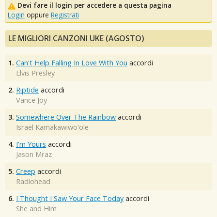
Devi fare il login per accedere a questa pagina
Login
oppure
Registrati
LE MIGLIORI CANZONI UKE (AGOSTO)
1.
Can't Help Falling In Love With You
accordi
Elvis Presley
2.
Riptide
accordi
Vance Joy
3.
Somewhere Over The Rainbow
accordi
Israel Kamakawiwo'ole
4.
I'm Yours
accordi
Jason Mraz
5.
Creep
accordi
Radiohead
6.
I Thought I Saw Your Face Today
accordi
She and Him