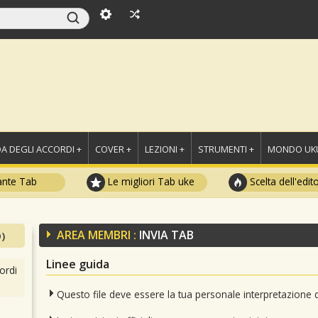
A DEGLI ACCORDI +
COVER +
LEZIONI +
STRUMENTI +
MONDO UKU
ante Tab
Le migliori Tab uke
Scelta dell'edit
AREA MEMBRI :
INVIA TAB
)
Linee guida
ordi
Questo file deve essere la tua personale interpretazione 