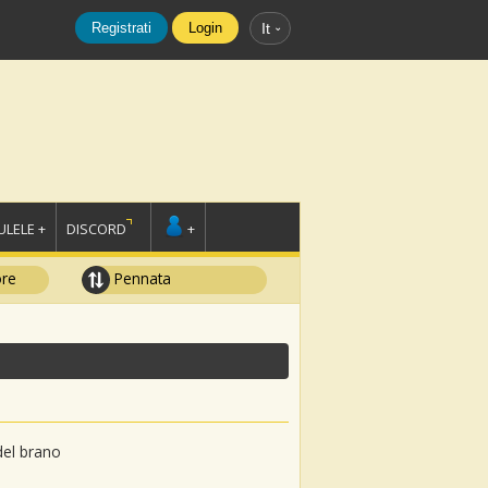
Registrati
Login
It
LELE +
DISCORD
+
ore
Pennata
del brano