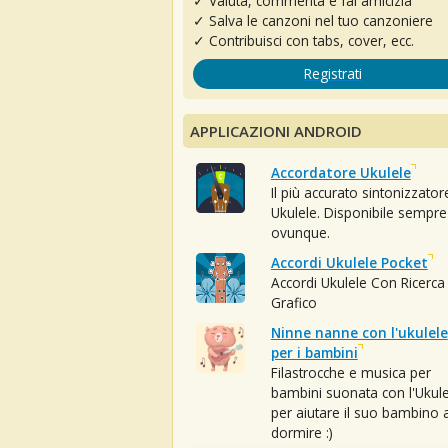
✓ Valuta, commenta e fai amicizia
✓ Salva le canzoni nel tuo canzoniere
✓ Contribuisci con tabs, cover, ecc.
Registrati
APPLICAZIONI ANDROID
Accordatore Ukulele
Il più accurato sintonizzator
Ukulele. Disponibile sempre
ovunque.
Accordi Ukulele Pocket
Accordi Ukulele Con Ricerca
Grafico
Ninne nanne con l'ukulele
per i bambini
Filastrocche e musica per
bambini suonata con l'Ukule
per aiutare il suo bambino 
dormire :)