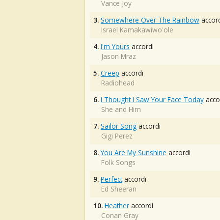
Vance Joy
3.
Somewhere Over The Rainbow
accord
Israel Kamakawiwo'ole
4.
I'm Yours
accordi
Jason Mraz
5.
Creep
accordi
Radiohead
6.
I Thought I Saw Your Face Today
acco
She and Him
7.
Sailor Song
accordi
Gigi Perez
8.
You Are My Sunshine
accordi
Folk Songs
9.
Perfect
accordi
Ed Sheeran
10.
Heather
accordi
Conan Gray