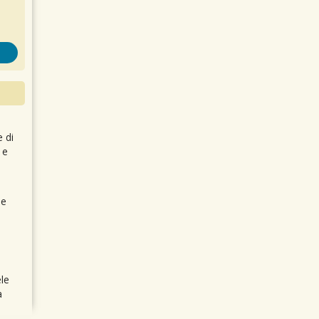
e di
 e
 e
le
a