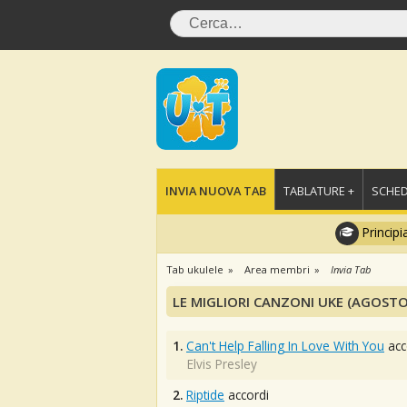
INVIA NUOVA TAB
TABLATURE +
SCHED
Principi
Tab ukulele
Area membri
Invia Tab
LE MIGLIORI CANZONI UKE (AGOSTO
1.
Can't Help Falling In Love With You
acc
Elvis Presley
2.
Riptide
accordi