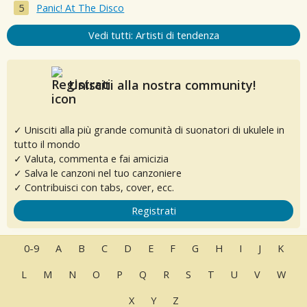
Panic! At The Disco
Vedi tutti: Artisti di tendenza
Unisciti alla nostra community!
✓ Unisciti alla più grande comunità di suonatori di ukulele in
tutto il mondo
✓ Valuta, commenta e fai amicizia
✓ Salva le canzoni nel tuo canzoniere
✓ Contribuisci con tabs, cover, ecc.
Registrati
0-9
A
B
C
D
E
F
G
H
I
J
K
L
M
N
O
P
Q
R
S
T
U
V
W
X
Y
Z