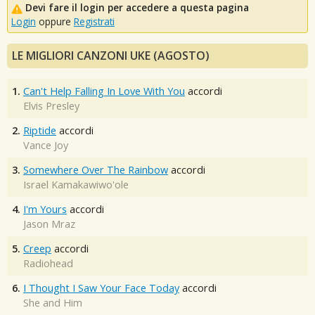
Devi fare il login per accedere a questa pagina
Login
oppure
Registrati
LE MIGLIORI CANZONI UKE (AGOSTO)
1.
Can't Help Falling In Love With You
accordi
Elvis Presley
2.
Riptide
accordi
Vance Joy
3.
Somewhere Over The Rainbow
accordi
Israel Kamakawiwo'ole
4.
I'm Yours
accordi
Jason Mraz
5.
Creep
accordi
Radiohead
6.
I Thought I Saw Your Face Today
accordi
She and Him