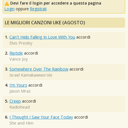
Devi fare il login per accedere a questa pagina
Login
oppure
Registrati
LE MIGLIORI CANZONI UKE (AGOSTO)
1.
Can't Help Falling In Love With You
accordi
Elvis Presley
2.
Riptide
accordi
Vance Joy
3.
Somewhere Over The Rainbow
accordi
Israel Kamakawiwo'ole
4.
I'm Yours
accordi
Jason Mraz
5.
Creep
accordi
Radiohead
6.
I Thought I Saw Your Face Today
accordi
She and Him