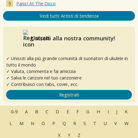
Panic! At The Disco
Vedi tutti: Artisti di tendenza
Unisciti alla nostra community!
✓ Unisciti alla più grande comunità di suonatori di ukulele in
tutto il mondo
✓ Valuta, commenta e fai amicizia
✓ Salva le canzoni nel tuo canzoniere
✓ Contribuisci con tabs, cover, ecc.
Registrati
0-9
A
B
C
D
E
F
G
H
I
J
K
L
M
N
O
P
Q
R
S
T
U
V
W
X
Y
Z