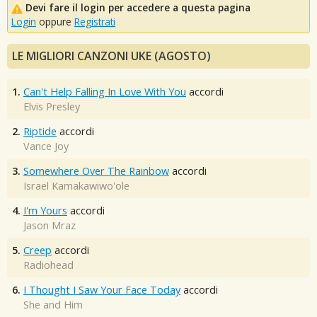
Devi fare il login per accedere a questa pagina
Login
oppure
Registrati
LE MIGLIORI CANZONI UKE (AGOSTO)
1.
Can't Help Falling In Love With You
accordi
Elvis Presley
2.
Riptide
accordi
Vance Joy
3.
Somewhere Over The Rainbow
accordi
Israel Kamakawiwo'ole
4.
I'm Yours
accordi
Jason Mraz
5.
Creep
accordi
Radiohead
6.
I Thought I Saw Your Face Today
accordi
She and Him