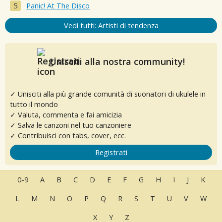
Panic! At The Disco
Vedi tutti: Artisti di tendenza
Unisciti alla nostra community!
✓ Unisciti alla più grande comunità di suonatori di ukulele in
tutto il mondo
✓ Valuta, commenta e fai amicizia
✓ Salva le canzoni nel tuo canzoniere
✓ Contribuisci con tabs, cover, ecc.
Registrati
0-9
A
B
C
D
E
F
G
H
I
J
K
L
M
N
O
P
Q
R
S
T
U
V
W
X
Y
Z