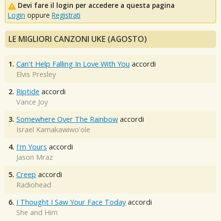
Devi fare il login per accedere a questa pagina
Login
oppure
Registrati
LE MIGLIORI CANZONI UKE (AGOSTO)
1.
Can't Help Falling In Love With You
accordi
Elvis Presley
2.
Riptide
accordi
Vance Joy
3.
Somewhere Over The Rainbow
accordi
Israel Kamakawiwo'ole
4.
I'm Yours
accordi
Jason Mraz
5.
Creep
accordi
Radiohead
6.
I Thought I Saw Your Face Today
accordi
She and Him