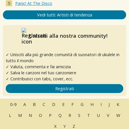
Panic! At The Disco
Vedi tutti: Artisti di tendenza
Unisciti alla nostra community!
✓ Unisciti alla più grande comunità di suonatori di ukulele in
tutto il mondo
✓ Valuta, commenta e fai amicizia
✓ Salva le canzoni nel tuo canzoniere
✓ Contribuisci con tabs, cover, ecc.
Registrati
0-9
A
B
C
D
E
F
G
H
I
J
K
L
M
N
O
P
Q
R
S
T
U
V
W
X
Y
Z