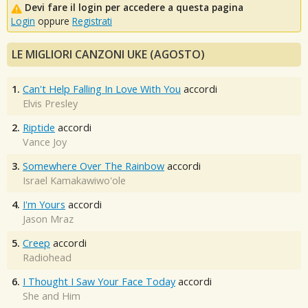
Devi fare il login per accedere a questa pagina
Login
oppure
Registrati
LE MIGLIORI CANZONI UKE (AGOSTO)
1.
Can't Help Falling In Love With You
accordi
Elvis Presley
2.
Riptide
accordi
Vance Joy
3.
Somewhere Over The Rainbow
accordi
Israel Kamakawiwo'ole
4.
I'm Yours
accordi
Jason Mraz
5.
Creep
accordi
Radiohead
6.
I Thought I Saw Your Face Today
accordi
She and Him