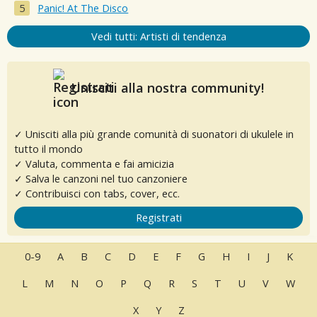
Panic! At The Disco
Vedi tutti: Artisti di tendenza
Unisciti alla nostra community!
✓ Unisciti alla più grande comunità di suonatori di ukulele in
tutto il mondo
✓ Valuta, commenta e fai amicizia
✓ Salva le canzoni nel tuo canzoniere
✓ Contribuisci con tabs, cover, ecc.
Registrati
0-9
A
B
C
D
E
F
G
H
I
J
K
L
M
N
O
P
Q
R
S
T
U
V
W
X
Y
Z