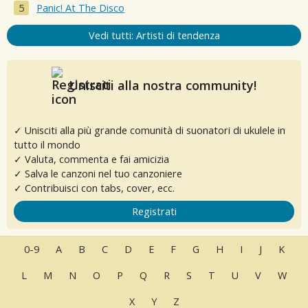
Panic! At The Disco
Vedi tutti: Artisti di tendenza
Unisciti alla nostra community!
✓ Unisciti alla più grande comunità di suonatori di ukulele in
tutto il mondo
✓ Valuta, commenta e fai amicizia
✓ Salva le canzoni nel tuo canzoniere
✓ Contribuisci con tabs, cover, ecc.
Registrati
0-9
A
B
C
D
E
F
G
H
I
J
K
L
M
N
O
P
Q
R
S
T
U
V
W
X
Y
Z