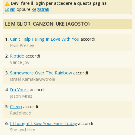
Devi fare il login per accedere a questa pagina
Login
oppure
Registrati
LE MIGLIORI CANZONI UKE (AGOSTO)
1.
Can't Help Falling In Love With You
accordi
Elvis Presley
2.
Riptide
accordi
Vance Joy
3.
Somewhere Over The Rainbow
accordi
Israel Kamakawiwo'ole
4.
I'm Yours
accordi
Jason Mraz
5.
Creep
accordi
Radiohead
6.
I Thought I Saw Your Face Today
accordi
She and Him