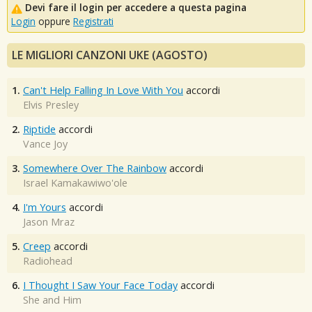
Devi fare il login per accedere a questa pagina
Login
oppure
Registrati
LE MIGLIORI CANZONI UKE (AGOSTO)
1.
Can't Help Falling In Love With You
accordi
Elvis Presley
2.
Riptide
accordi
Vance Joy
3.
Somewhere Over The Rainbow
accordi
Israel Kamakawiwo'ole
4.
I'm Yours
accordi
Jason Mraz
5.
Creep
accordi
Radiohead
6.
I Thought I Saw Your Face Today
accordi
She and Him