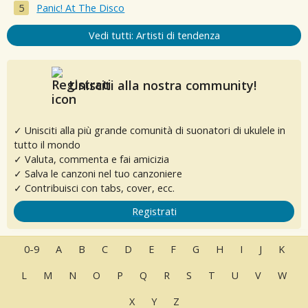
Panic! At The Disco
Vedi tutti: Artisti di tendenza
Unisciti alla nostra community!
✓ Unisciti alla più grande comunità di suonatori di ukulele in
tutto il mondo
✓ Valuta, commenta e fai amicizia
✓ Salva le canzoni nel tuo canzoniere
✓ Contribuisci con tabs, cover, ecc.
Registrati
0-9
A
B
C
D
E
F
G
H
I
J
K
L
M
N
O
P
Q
R
S
T
U
V
W
X
Y
Z