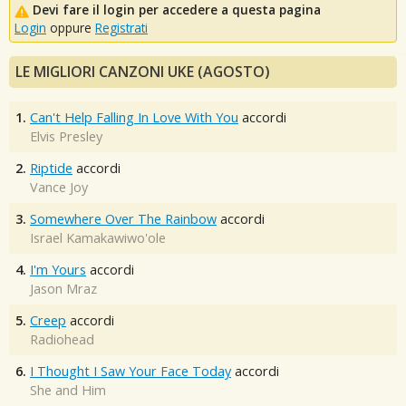
Devi fare il login per accedere a questa pagina
Login
oppure
Registrati
LE MIGLIORI CANZONI UKE (AGOSTO)
1.
Can't Help Falling In Love With You
accordi
Elvis Presley
2.
Riptide
accordi
Vance Joy
3.
Somewhere Over The Rainbow
accordi
Israel Kamakawiwo'ole
4.
I'm Yours
accordi
Jason Mraz
5.
Creep
accordi
Radiohead
6.
I Thought I Saw Your Face Today
accordi
She and Him