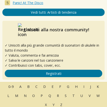
Panic! At The Disco
Vedi tutti: Artisti di tendenza
Unisciti alla nostra community!
✓ Unisciti alla più grande comunità di suonatori di ukulele in
tutto il mondo
✓ Valuta, commenta e fai amicizia
✓ Salva le canzoni nel tuo canzoniere
✓ Contribuisci con tabs, cover, ecc.
Registrati
0-9
A
B
C
D
E
F
G
H
I
J
K
L
M
N
O
P
Q
R
S
T
U
V
W
X
Y
Z