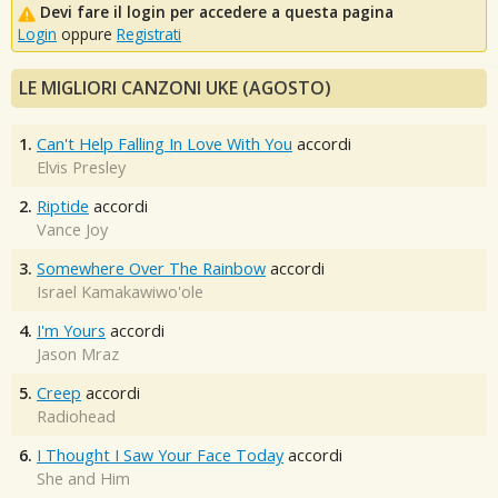
Devi fare il login per accedere a questa pagina
Login
oppure
Registrati
LE MIGLIORI CANZONI UKE (AGOSTO)
1.
Can't Help Falling In Love With You
accordi
Elvis Presley
2.
Riptide
accordi
Vance Joy
3.
Somewhere Over The Rainbow
accordi
Israel Kamakawiwo'ole
4.
I'm Yours
accordi
Jason Mraz
5.
Creep
accordi
Radiohead
6.
I Thought I Saw Your Face Today
accordi
She and Him