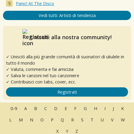
Panic! At The Disco
Vedi tutti: Artisti di tendenza
Unisciti alla nostra community!
✓ Unisciti alla più grande comunità di suonatori di ukulele in
tutto il mondo
✓ Valuta, commenta e fai amicizia
✓ Salva le canzoni nel tuo canzoniere
✓ Contribuisci con tabs, cover, ecc.
Registrati
0-9
A
B
C
D
E
F
G
H
I
J
K
L
M
N
O
P
Q
R
S
T
U
V
W
X
Y
Z