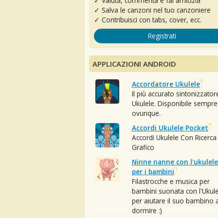
✓ Valuta, commenta e fai amicizia
✓ Salva le canzoni nel tuo canzoniere
✓ Contribuisci con tabs, cover, ecc.
Registrati
APPLICAZIONI ANDROID
Accordatore Ukulele
Il più accurato sintonizzator
Ukulele. Disponibile sempre
ovunque.
Accordi Ukulele Pocket
Accordi Ukulele Con Ricerca
Grafico
Ninne nanne con l'ukulele
per i bambini
Filastrocche e musica per
bambini suonata con l'Ukule
per aiutare il suo bambino 
dormire :)