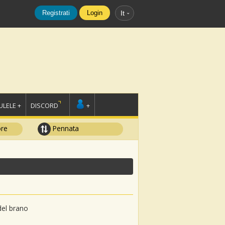
Registrati
Login
It
LELE +
DISCORD
+
ore
Pennata
del brano