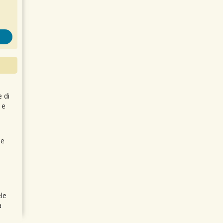
e di
 e
 e
le
a