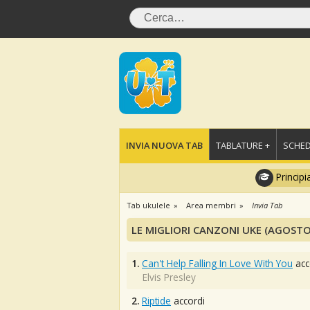
INVIA NUOVA TAB
TABLATURE +
SCHED
Principi
Tab ukulele
Area membri
Invia Tab
LE MIGLIORI CANZONI UKE (AGOSTO
1.
Can't Help Falling In Love With You
acc
Elvis Presley
2.
Riptide
accordi