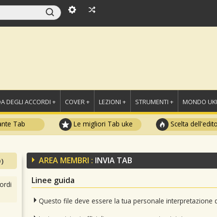
A DEGLI ACCORDI +
COVER +
LEZIONI +
STRUMENTI +
MONDO UKU
ante Tab
Le migliori Tab uke
Scelta dell'edit
AREA MEMBRI :
INVIA TAB
)
Linee guida
ordi
Questo file deve essere la tua personale interpretazione 