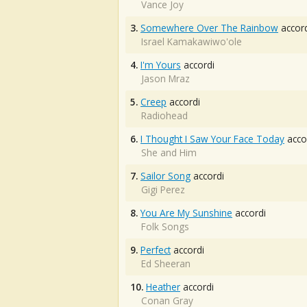
Vance Joy
3.
Somewhere Over The Rainbow
accord
Israel Kamakawiwo'ole
4.
I'm Yours
accordi
Jason Mraz
5.
Creep
accordi
Radiohead
6.
I Thought I Saw Your Face Today
acco
She and Him
7.
Sailor Song
accordi
Gigi Perez
8.
You Are My Sunshine
accordi
Folk Songs
9.
Perfect
accordi
Ed Sheeran
10.
Heather
accordi
Conan Gray