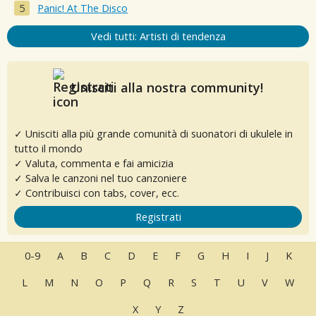
Panic! At The Disco
Vedi tutti: Artisti di tendenza
Unisciti alla nostra community!
✓ Unisciti alla più grande comunità di suonatori di ukulele in
tutto il mondo
✓ Valuta, commenta e fai amicizia
✓ Salva le canzoni nel tuo canzoniere
✓ Contribuisci con tabs, cover, ecc.
Registrati
0-9
A
B
C
D
E
F
G
H
I
J
K
L
M
N
O
P
Q
R
S
T
U
V
W
X
Y
Z