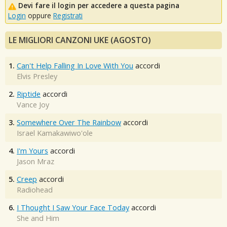
Devi fare il login per accedere a questa pagina
Login
oppure
Registrati
LE MIGLIORI CANZONI UKE (AGOSTO)
1.
Can't Help Falling In Love With You
accordi
Elvis Presley
2.
Riptide
accordi
Vance Joy
3.
Somewhere Over The Rainbow
accordi
Israel Kamakawiwo'ole
4.
I'm Yours
accordi
Jason Mraz
5.
Creep
accordi
Radiohead
6.
I Thought I Saw Your Face Today
accordi
She and Him