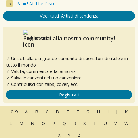
Panic! At The Disco
Vedi tutti: Artisti di tendenza
Unisciti alla nostra community!
✓ Unisciti alla più grande comunità di suonatori di ukulele in
tutto il mondo
✓ Valuta, commenta e fai amicizia
✓ Salva le canzoni nel tuo canzoniere
✓ Contribuisci con tabs, cover, ecc.
Registrati
0-9
A
B
C
D
E
F
G
H
I
J
K
L
M
N
O
P
Q
R
S
T
U
V
W
X
Y
Z