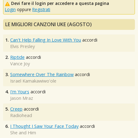
Devi fare il login per accedere a questa pagina
Login
oppure
Registrati
LE MIGLIORI CANZONI UKE (AGOSTO)
1.
Can't Help Falling In Love With You
accordi
Elvis Presley
2.
Riptide
accordi
Vance Joy
3.
Somewhere Over The Rainbow
accordi
Israel Kamakawiwo'ole
4.
I'm Yours
accordi
Jason Mraz
5.
Creep
accordi
Radiohead
6.
I Thought I Saw Your Face Today
accordi
She and Him