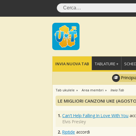
INVIA NUOVA TAB
TABLATURE +
SCHED
Principi
Tab ukulele
Area membri
Invia Tab
LE MIGLIORI CANZONI UKE (AGOSTO
1.
Can't Help Falling In Love With You
acc
Elvis Presley
2.
Riptide
accordi