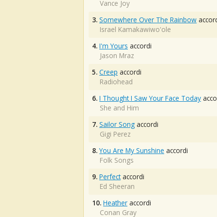
Vance Joy
3.
Somewhere Over The Rainbow
accord
Israel Kamakawiwo'ole
4.
I'm Yours
accordi
Jason Mraz
5.
Creep
accordi
Radiohead
6.
I Thought I Saw Your Face Today
acco
She and Him
7.
Sailor Song
accordi
Gigi Perez
8.
You Are My Sunshine
accordi
Folk Songs
9.
Perfect
accordi
Ed Sheeran
10.
Heather
accordi
Conan Gray