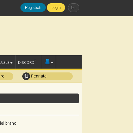
Registrati
Login
It
LELE +
DISCORD
+
ore
Pennata
del brano