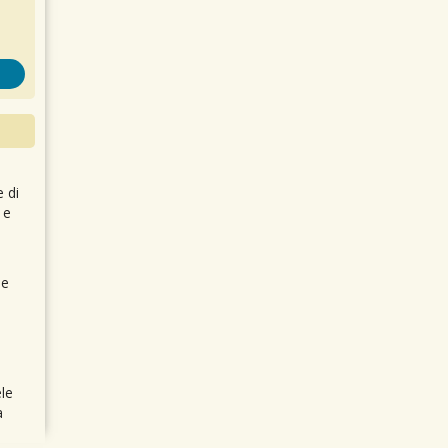
e di
 e
 e
le
a