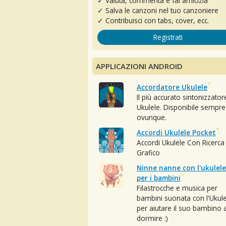
✓ Valuta, commenta e fai amicizia
✓ Salva le canzoni nel tuo canzoniere
✓ Contribuisci con tabs, cover, ecc.
Registrati
APPLICAZIONI ANDROID
Accordatore Ukulele
Il più accurato sintonizzator
Ukulele. Disponibile sempre
ovunque.
Accordi Ukulele Pocket
Accordi Ukulele Con Ricerca
Grafico
Ninne nanne con l'ukulele
per i bambini
Filastrocche e musica per
bambini suonata con l'Ukule
per aiutare il suo bambino 
dormire :)