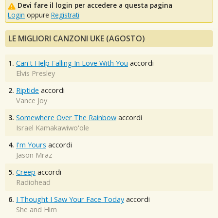
Devi fare il login per accedere a questa pagina
Login
oppure
Registrati
LE MIGLIORI CANZONI UKE (AGOSTO)
1.
Can't Help Falling In Love With You
accordi
Elvis Presley
2.
Riptide
accordi
Vance Joy
3.
Somewhere Over The Rainbow
accordi
Israel Kamakawiwo'ole
4.
I'm Yours
accordi
Jason Mraz
5.
Creep
accordi
Radiohead
6.
I Thought I Saw Your Face Today
accordi
She and Him