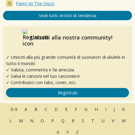
Panic! At The Disco
Vedi tutti: Artisti di tendenza
Unisciti alla nostra community!
✓ Unisciti alla più grande comunità di suonatori di ukulele in
tutto il mondo
✓ Valuta, commenta e fai amicizia
✓ Salva le canzoni nel tuo canzoniere
✓ Contribuisci con tabs, cover, ecc.
Registrati
0-9
A
B
C
D
E
F
G
H
I
J
K
L
M
N
O
P
Q
R
S
T
U
V
W
X
Y
Z