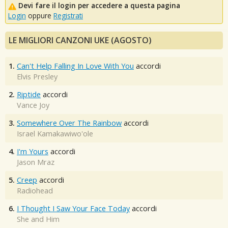
Devi fare il login per accedere a questa pagina
Login
oppure
Registrati
LE MIGLIORI CANZONI UKE (AGOSTO)
1.
Can't Help Falling In Love With You
accordi
Elvis Presley
2.
Riptide
accordi
Vance Joy
3.
Somewhere Over The Rainbow
accordi
Israel Kamakawiwo'ole
4.
I'm Yours
accordi
Jason Mraz
5.
Creep
accordi
Radiohead
6.
I Thought I Saw Your Face Today
accordi
She and Him