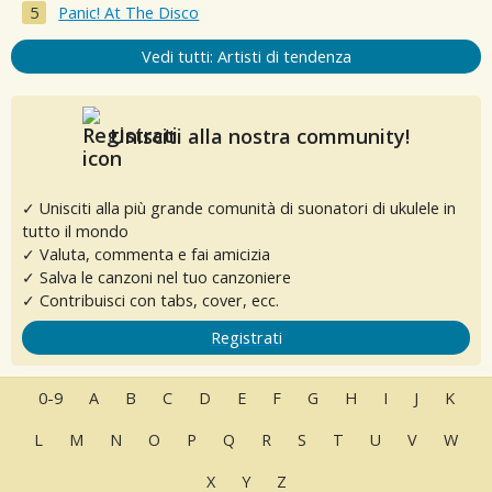
Panic! At The Disco
Vedi tutti: Artisti di tendenza
Unisciti alla nostra community!
✓ Unisciti alla più grande comunità di suonatori di ukulele in
tutto il mondo
✓ Valuta, commenta e fai amicizia
✓ Salva le canzoni nel tuo canzoniere
✓ Contribuisci con tabs, cover, ecc.
Registrati
0-9
A
B
C
D
E
F
G
H
I
J
K
L
M
N
O
P
Q
R
S
T
U
V
W
X
Y
Z