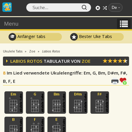
De
Menu
Anfänger tabs
Bester Uke Tabs
Ukulele Tabs
Zoe
Labios Rotos
LABIOS ROTOS
TABULATUR VON
ZOE
8
Im Lied verwendete Ukulelengriffe
: Em, G, Bm, D#m, F#,
B, F, E