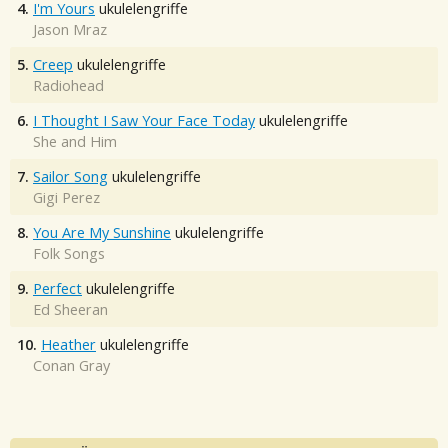
4.
I'm Yours
ukulelengriffe
Jason Mraz
5.
Creep
ukulelengriffe
Radiohead
6.
I Thought I Saw Your Face Today
ukulelengriffe
She and Him
7.
Sailor Song
ukulelengriffe
Gigi Perez
8.
You Are My Sunshine
ukulelengriffe
Folk Songs
9.
Perfect
ukulelengriffe
Ed Sheeran
10.
Heather
ukulelengriffe
Conan Gray