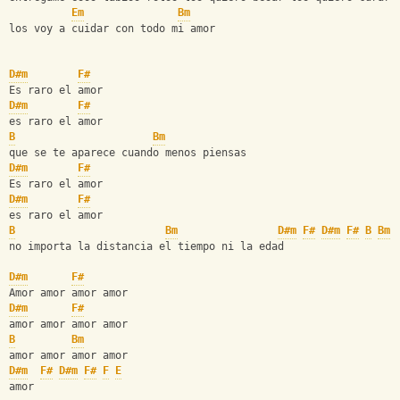
Em
Bm
los voy a cuidar con todo mi amor
D#m
F#
Es raro el amor
D#m
F#
es raro el amor
B
Bm
que se te aparece cuando menos piensas
D#m
F#
Es raro el amor
D#m
F#
es raro el amor
B
Bm
D#m
F#
D#m
F#
B
Bm
 
no importa la distancia el tiempo ni la edad
D#m
F#
Amor amor amor amor
D#m
F#
amor amor amor amor
B
Bm
amor amor amor amor
D#m
F#
D#m
F#
F
E
amor