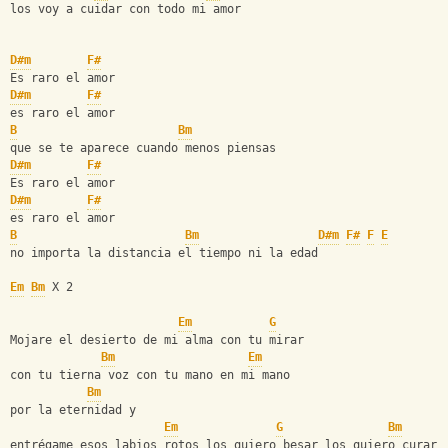
los voy a cuidar con todo mi amor
D#m
F#
Es raro el amor
D#m
F#
es raro el amor
B
Bm
que se te aparece cuando menos piensas
D#m
F#
Es raro el amor
D#m
F#
es raro el amor
B
Bm
D#m
F#
F
E
no importa la distancia el tiempo ni la edad
Em
Bm
 X 2
Em
G
Mojare el desierto de mi alma con tu mirar
Bm
Em
con tu tierna voz con tu mano en mi mano
Bm
por la eternidad y
Em
G
Bm
entrégame esos labios rotos los quiero besar los quiero curar