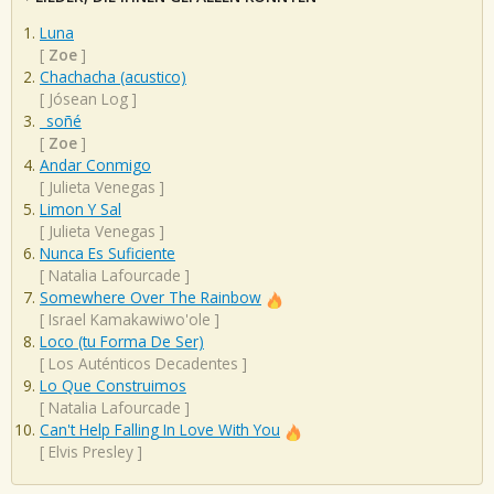
Luna
[
Zoe
]
Chachacha (acustico)
[
Jósean Log
]
_soñé
[
Zoe
]
Andar Conmigo
[
Julieta Venegas
]
Limon Y Sal
[
Julieta Venegas
]
Nunca Es Suficiente
[
Natalia Lafourcade
]
Somewhere Over The Rainbow
[
Israel Kamakawiwo'ole
]
Loco (tu Forma De Ser)
[
Los Auténticos Decadentes
]
Lo Que Construimos
[
Natalia Lafourcade
]
Can't Help Falling In Love With You
[
Elvis Presley
]