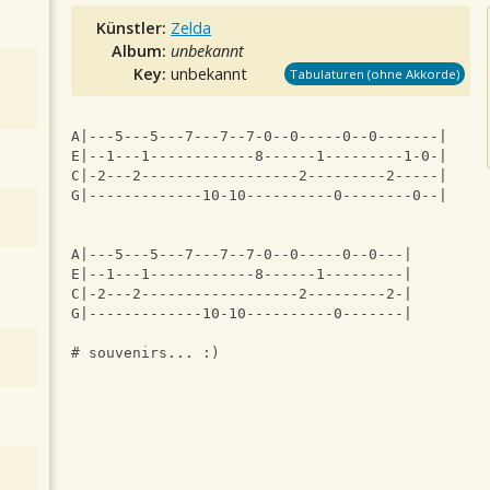
Künstler:
Zelda
Album:
unbekannt
Key:
unbekannt
Tabulaturen (ohne Akkorde)
A|---5---5---7---7--7-0--0-----0--0-------|
E|--1---1------------8------1---------1-0-|
C|-2---2------------------2---------2-----|
G|-------------10-10----------0--------0--|
A|---5---5---7---7--7-0--0-----0--0---|
E|--1---1------------8------1---------|
C|-2---2------------------2---------2-|
G|-------------10-10----------0-------|
# souvenirs... :)