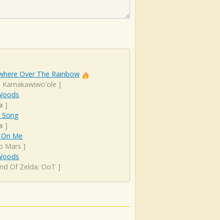
here Over The Rainbow
el Kamakawiwo'ole
]
Woods
a
]
s Song
a
]
 On Me
o Mars
]
Woods
nd Of Zelda: OoT
]