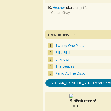
10.
Heather
ukulelengriffe
Conan Gray
TRENDKÜNSTLER
Twenty One Pilots
Billie Eilish
Unknown
The Beatles
Panic! At The Disco
SIDEBAR_TRENDING_BTN: Trendkünstl
Beitreten!