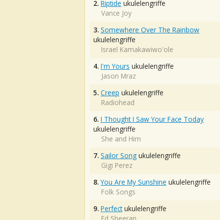
2.
Riptide
ukulelengriffe
Vance Joy
3.
Somewhere Over The Rainbow
ukulelengriffe
Israel Kamakawiwo'ole
4.
I'm Yours
ukulelengriffe
Jason Mraz
5.
Creep
ukulelengriffe
Radiohead
6.
I Thought I Saw Your Face Today
ukulelengriffe
She and Him
7.
Sailor Song
ukulelengriffe
Gigi Perez
8.
You Are My Sunshine
ukulelengriffe
Folk Songs
9.
Perfect
ukulelengriffe
Ed Sheeran