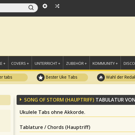
E +
COVERS +
UNTERRICHT +
ZUBEHÖR +
KOMMUNITY +
DISC
r tabs
Bester Uke Tabs
Wahl der Redak
SONG OF STORM (HAUPTRIFF)
TABULATUR VO
Ukulele Tabs ohne Akkorde.
Tablature / Chords (Hauptriff)