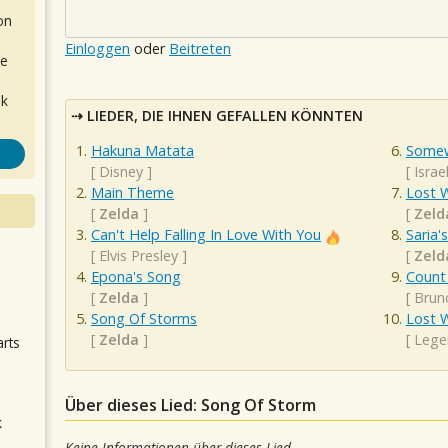
on
Einloggen
oder
Beitreten
de
ok
LIEDER, DIE IHNEN GEFALLEN KÖNNTEN
Hakuna Matata
Somew
[
Disney
]
[
Isra
Main Theme
Lost 
[
Zelda
]
[
Zeld
Can't Help Falling In Love With You
Saria'
[
Elvis Presley
]
[
Zeld
.
Epona's Song
Count
[
Zelda
]
[
Brun
Song Of Storms
Lost 
[
Zelda
]
[
Lege
arts
Über dieses Lied: Song Of Storm
k
m
Keine Informationen über dieses Lied.