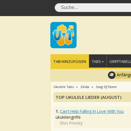
TAB HINZUFÜGEN
TABS +
GRIFFTABELL
Anfänge
Ukulele Tabs
Zelda
Song Of Storm
TOP UKULELE LIEDER (AUGUST)
1.
Can't Help Falling In Love With You
ukulelengriffe
Elvis Presley