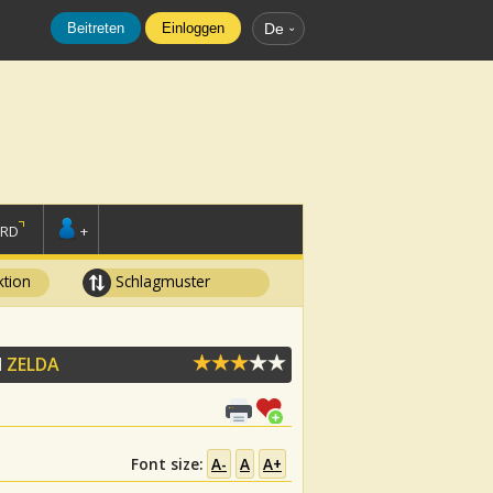
Beitreten
Einloggen
De
ORD
+
tion
Schlagmuster
N
ZELDA
Font size:
A-
A
A+