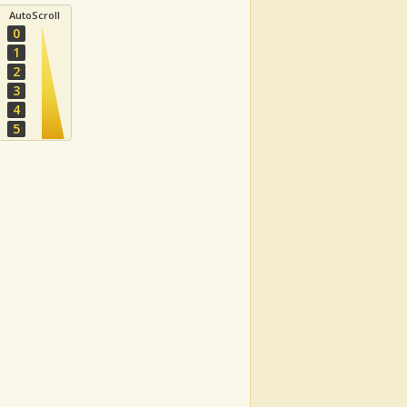
AutoScroll
0
1
2
3
4
5