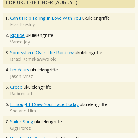
TOP UKULELE LIEDER (AUGUST)
1.
Can't Help Falling In Love With You
ukulelengriffe
Elvis Presley
2.
Riptide
ukulelengriffe
Vance Joy
3.
Somewhere Over The Rainbow
ukulelengriffe
Israel Kamakawiwo'ole
4.
I'm Yours
ukulelengriffe
Jason Mraz
5.
Creep
ukulelengriffe
Radiohead
6.
I Thought I Saw Your Face Today
ukulelengriffe
She and Him
7.
Sailor Song
ukulelengriffe
Gigi Perez