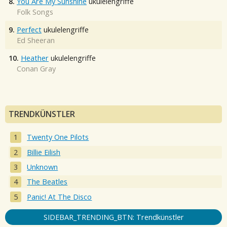
8.
You Are My Sunshine
ukulelengriffe
Folk Songs
9.
Perfect
ukulelengriffe
Ed Sheeran
10.
Heather
ukulelengriffe
Conan Gray
TRENDKÜNSTLER
Twenty One Pilots
Billie Eilish
Unknown
The Beatles
Panic! At The Disco
SIDEBAR_TRENDING_BTN: Trendkünstler