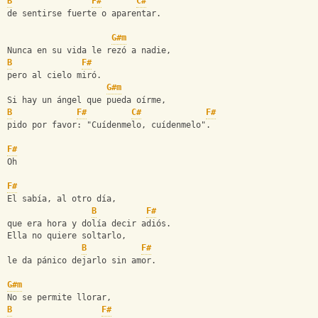
B
F#
C#
de sentirse fuerte o aparentar.
G#m
Nunca en su vida le rezó a nadie,
B
F#
pero al cielo miró.
G#m
Si hay un ángel que pueda oírme,
B
F#
C#
F#
pido por favor: "Cuídenmelo, cuídenmelo".
F#
Oh
F#
El sabía, al otro día,
B
F#
que era hora y dolía decir adiós.
Ella no quiere soltarlo,
B
F#
le da pánico dejarlo sin amor.
G#m
No se permite llorar,
B
F#