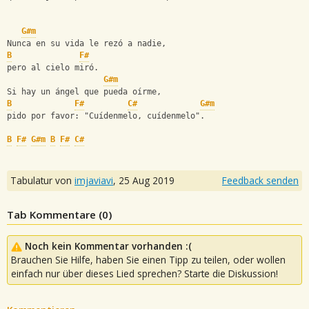
G#m
Nunca en su vida le rezó a nadie,
B
F#
pero al cielo miró.
G#m
Si hay un ángel que pueda oírme,
B
F#
C#
G#m
pido por favor: "Cuídenmelo, cuídenmelo".
B
F#
G#m
B
F#
C#
Tabulatur von
imjaviavi
,
25 Aug 2019
Feedback senden
Tab Kommentare (
0
)
Noch kein Kommentar vorhanden :(
Brauchen Sie Hilfe, haben Sie einen Tipp zu teilen, oder wollen
einfach nur über dieses Lied sprechen? Starte die Diskussion!