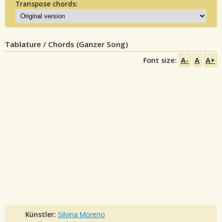
Transpose chords:
Tablature / Chords (Ganzer Song)
Font size:
A-
A
A+
Künstler:
Silvina Moreno