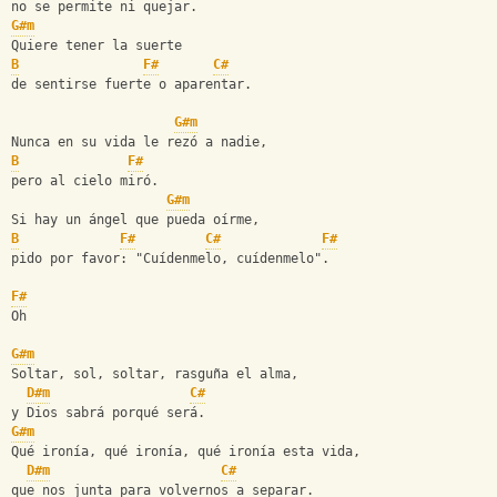
no se permite ni quejar.
G#m
Quiere tener la suerte
B
F#
C#
de sentirse fuerte o aparentar.
G#m
Nunca en su vida le rezó a nadie,
B
F#
pero al cielo miró.
G#m
Si hay un ángel que pueda oírme,
B
F#
C#
F#
pido por favor: "Cuídenmelo, cuídenmelo".
F#
Oh
G#m
Soltar, sol, soltar, rasguña el alma,
D#m
C#
y Dios sabrá porqué será.
G#m
Qué ironía, qué ironía, qué ironía esta vida,
D#m
C#
que nos junta para volvernos a separar.