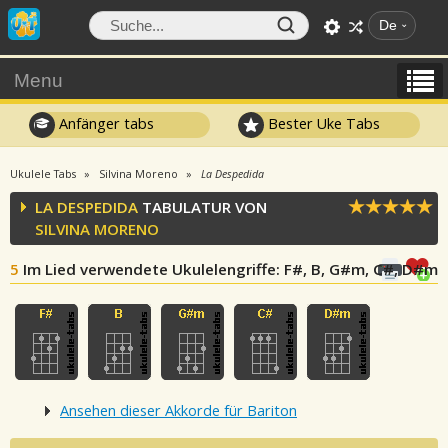
De
Menu
Anfänger tabs
Bester Uke Tabs
Ukulele Tabs
Silvina Moreno
La Despedida
LA DESPEDIDA
TABULATUR VON
SILVINA MORENO
5
Im Lied verwendete Ukulelengriffe
: F#, B, G#m, C#, D#m
Ansehen dieser Akkorde für Bariton