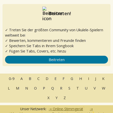
Beitreten!
✓ Treten Sie der größten Community von Ukulele-Spielern
weltweit bei
✓ Bewerten, kommentieren und Freunde finden
✓ Speichern Sie Tabs in Ihrem Songbook
✓ Fügen Sie Tabs, Covers, etc. hinzu
Beitreten
0-9
A
B
C
D
E
F
G
H
I
J
K
L
M
N
O
P
Q
R
S
T
U
V
W
X
Y
Z
Unser Netzwerk:
Online-Stimmgerät