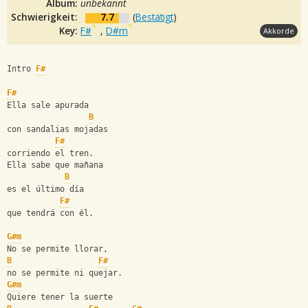
Album:
unbekannt
Schwierigkeit:
7.7
(
Bestätigt
)
Key:
F#
,
D#m
Akkorde
Intro 
F#
F#
Ella sale apurada
B
con sandalias mojadas
F#
corriendo el tren.
Ella sabe que mañana
B
es el último día
F#
que tendrá con él.
G#m
No se permite llorar,
B
F#
no se permite ni quejar.
G#m
Quiere tener la suerte