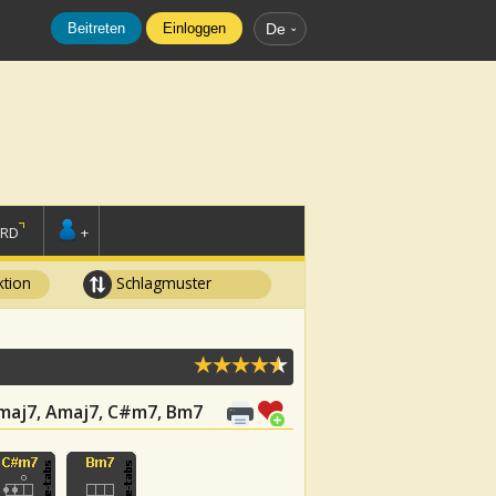
Beitreten
Einloggen
De
ORD
+
tion
Schlagmuster
 Dmaj7, Amaj7, C#m7, Bm7