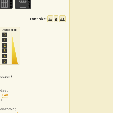
Font size:
A-
A
A+
AutoScroll
0
1
2
3
4
5
ussion)
-day;
F#m
y;
A
hometown;