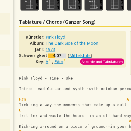
Tablature / Chords (Ganzer Song)
Künstler:
Pink Floyd
Album:
The Dark Side of the Moon
Jahr:
1973
Schwierigkeit:
4.07
(
Mittelstufe
)
Key:
A
,
F#m
Akkorde und Tabulaturen
Pink Floyd - Time - Uke
Intro: Lead Guitar and synth (with octoban perc
F#m
A
Tick-ing a-way the moments that make up a dull-
E
frit-ter and waste the hours--in an off-hand wa
Kick-ing a-round on a piece of ground--in your 