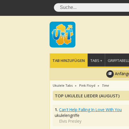
TAB HINZUFÜGEN
TABS +
GRIFFTABELL
Anfänge
Ukulele Tabs
Pink Floyd
Time
TOP UKULELE LIEDER (AUGUST)
1.
Can't Help Falling In Love With You
ukulelengriffe
Elvis Presley