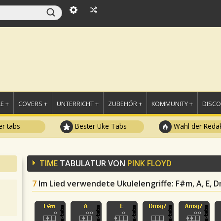
E +
COVERS +
UNTERRICHT +
ZUBEHÖR +
KOMMUNITY +
DISC
r tabs
Bester Uke Tabs
Wahl der Redak
TIME
TABULATUR VON
PINK FLOYD
7
Im Lied verwendete Ukulelengriffe
: F#m, A, E,