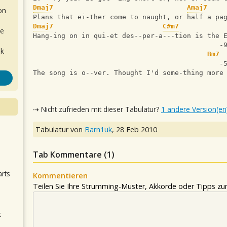
Dmaj7
Amaj7
on
Plans that ei-ther come to naught, or half a pa
Dmaj7
C#m7
de
Hang-ing on in qui-et des--per-a---tion is the 
                                              -
ok
Bm7
                                              -
The song is o--ver. Thought I'd some-thing more
⇢ Nicht zufrieden mit dieser Tabulatur?
1 andere Version(en
Tabulatur von
Barn1uk
,
28 Feb 2010
.
Tab Kommentare (
1
)
arts
Kommentieren
Teilen Sie Ihre Strumming-Muster, Akkorde oder Tipps zum
k
m