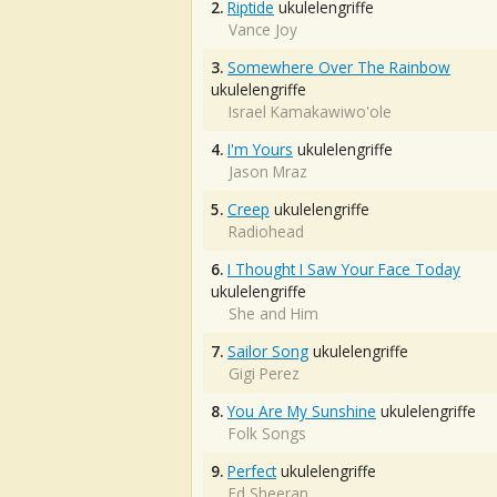
2.
Riptide
ukulelengriffe
Vance Joy
3.
Somewhere Over The Rainbow
ukulelengriffe
Israel Kamakawiwo'ole
4.
I'm Yours
ukulelengriffe
Jason Mraz
5.
Creep
ukulelengriffe
Radiohead
6.
I Thought I Saw Your Face Today
ukulelengriffe
She and Him
7.
Sailor Song
ukulelengriffe
Gigi Perez
8.
You Are My Sunshine
ukulelengriffe
Folk Songs
9.
Perfect
ukulelengriffe
Ed Sheeran