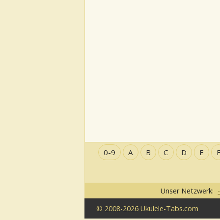
0-9
A
B
C
D
E
Unser Netzwerk:
© 2008-2026 Ukulele-Tabs.com