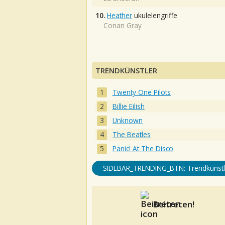
10.
Heather
ukulelengriffe
Conan Gray
TRENDKÜNSTLER
Twenty One Pilots
Billie Eilish
Unknown
The Beatles
Panic! At The Disco
SIDEBAR_TRENDING_BTN: Trendkünstl
Beitreten!