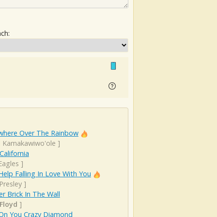
ach:
here Over The Rainbow
el Kamakawiwo'ole
]
California
Eagles
]
Help Falling In Love With You
 Presley
]
r Brick In The Wall
 Floyd
]
 On You Crazy Diamond