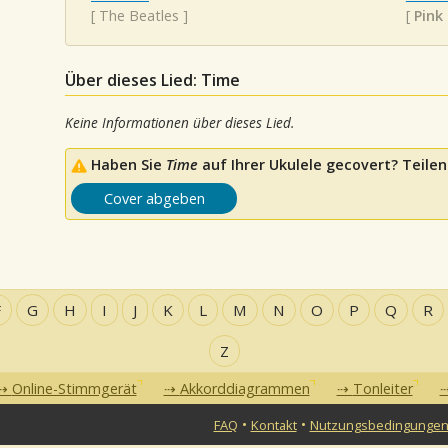
[
The Beatles
]
[
Pink
Über dieses Lied: Time
Keine Informationen über dieses Lied.
Haben Sie
Time
auf Ihrer Ukulele gecovert? Teilen 
Cover abgeben
F
G
H
I
J
K
L
M
N
O
P
Q
R
Z
Online-Stimmgerät
Akkorddiagrammen
Tonleiter
•
•
FAQ
Kontakt
Nutzungsbedingunge