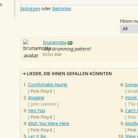
n
Einloggen
oder
Beitreten
Filtern n
brunamotta
any strumming pattern?
03 Oct 2020
LIEDER, DIE IHNEN GEFALLEN KÖNNTEN
Comfortably Numb
Somew
[
Pink Floyd
]
[
Isra
Imagine
Hotel 
[
John Lennon
]
[
The 
Hey You
Can't 
[
Pink Floyd
]
[
Elvis
Wish You Were Here
Anothe
[
Pink Floyd
]
[
Pink
Let It Be
Shine