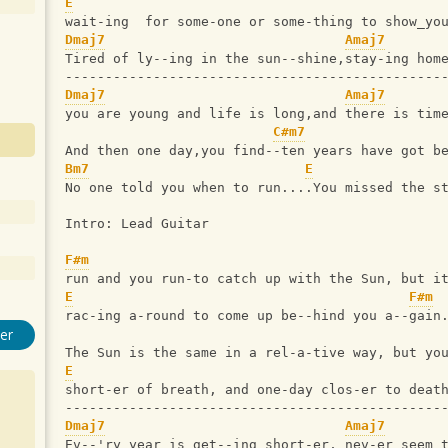
E
wait-ing  for some-one or some-thing to show_yo
Dmaj7
Amaj7
Tired of ly--ing in the sun--shine,stay-ing hom
-----------------------------------------------
Dmaj7
Amaj7
you are young and life is long,and there is tim
C#m7
And then one day,you find--ten years have got b
Bm7
E
No one told you when to run....You missed the s
Intro: Lead Guitar
F#m
run and you run-to catch up with the Sun, but i
E
F#m
rac-ing a-round to come up be--hind you a--gain
er
The Sun is the same in a rel-a-tive way, but yo
E
short-er of breath, and one-day clos-er to deat
-----------------------------------------------
Dmaj7
Amaj7
Ev--'ry year is get--ing short-er, nev-er seem 