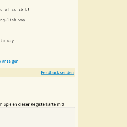
ge of scrib-bled lines.
Bm7
Eng-lish way. The time is gone.
9
5
 to say.
) anzeigen
Feedback senden
 Spielen dieser Registerkarte mit!