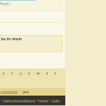
 Floyd
]
Sie Ihr Werk!
S
T
U
V
W
X
Y
Unterricht
(en)
•
•
•
n
Datenschutzerklärung
Partner
Clubs